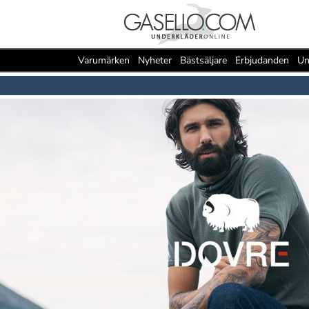
Varumärken
Nyheter
Bästsäljare
Erbjudanden
Un