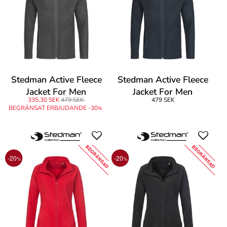
Stedman Active Fleece
Stedman Active Fleece
Jacket For Men
Jacket For Men
335,30 SEK
479 SEK
479 SEK
BEGRÄNSAT ERBJUDANDE -30
%
BEGRÄNSAD
BEGRÄNSAD
-20
-20
%
%