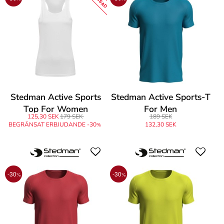
Stedman Active Sports
Stedman Active Sports-T
Top For Women
For Men
125,30 SEK
179 SEK
189 SEK
BEGRÄNSAT ERBJUDANDE -30
132,30 SEK
%
-30
-30
%
%