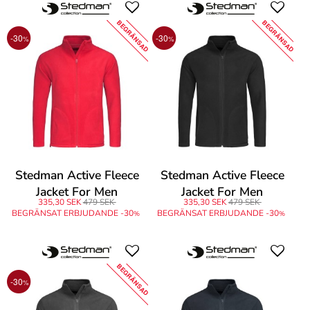
BEGRÄNSAD
BEGRÄNSAD
-30
-30
%
%
Stedman Active Fleece
Stedman Active Fleece
Jacket For Men
Jacket For Men
335,30 SEK
479 SEK
335,30 SEK
479 SEK
BEGRÄNSAT ERBJUDANDE -30
BEGRÄNSAT ERBJUDANDE -30
%
%
BEGRÄNSAD
-30
%