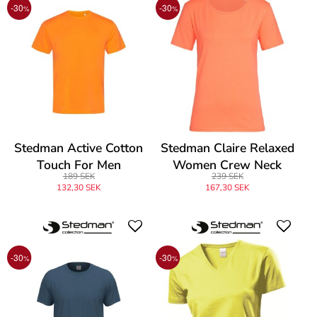
-30
-30
%
%
Stedman Active Cotton
Stedman Claire Relaxed
Touch For Men
Women Crew Neck
189 SEK
239 SEK
132,30 SEK
167,30 SEK
-30
-30
%
%