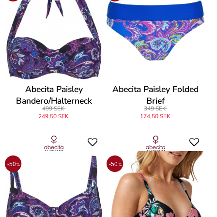
Abecita Paisley
Abecita Paisley Folded
Bandero/Halterneck
Brief
499 SEK
349 SEK
249,50 SEK
174,50 SEK
-50
-50
%
%