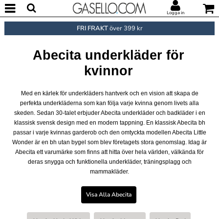
Logga in
FRI FRAKT
över 399 kr
Abecita underkläder för
kvinnor
Med en kärlek för underkläders hantverk och en vision att skapa de
perfekta underkläderna som kan följa varje kvinna genom livets alla
skeden. Sedan 30-talet erbjuder Abecita underkläder och badkläder i en
klassisk svensk design med en modern tappning. En klassisk Abecita bh
passar i varje kvinnas garderob och den omtyckta modellen Abecita Little
Wonder är en bh utan bygel som blev företagets stora genomslag. Idag är
Abecita ett varumärke som finns att hitta över hela världen, välkända för
deras snygga och funktionella underkläder, träningsplagg och
mammakläder.
Visa Alla Abecita