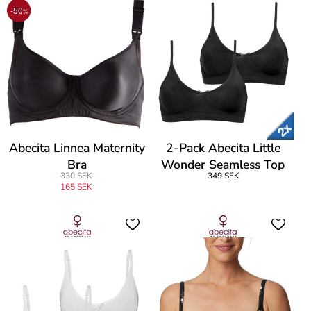
-50
%
Abecita Linnea Maternity
2-Pack Abecita Little
Bra
Wonder Seamless Top
330 SEK
349 SEK
165 SEK