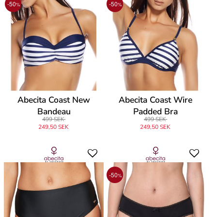
-50
-50
%
%
Abecita Coast New
Abecita Coast Wire
Bandeau
Padded Bra
499 SEK
499 SEK
249,50 SEK
249,50 SEK
-50
%