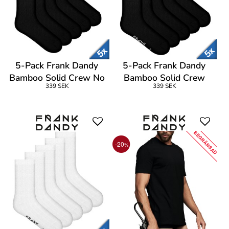
5-Pack Frank Dandy
5-Pack Frank Dandy
Bamboo Solid Crew No
Bamboo Solid Crew
339 SEK
339 SEK
Logo Socks
Socks
BEGRÄNSAD
-20
%