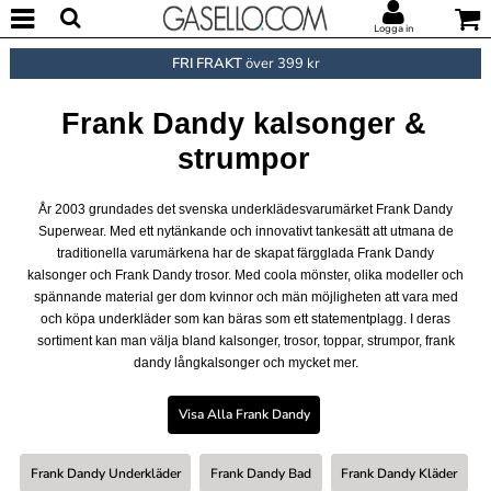
Logga in
FRI FRAKT
över 399 kr
Frank Dandy kalsonger &
strumpor
År 2003 grundades det svenska underklädesvarumärket Frank Dandy
Superwear. Med ett nytänkande och innovativt tankesätt att utmana de
traditionella varumärkena har de skapat färgglada Frank Dandy
kalsonger och Frank Dandy trosor. Med coola mönster, olika modeller och
spännande material ger dom kvinnor och män möjligheten att vara med
och köpa underkläder som kan bäras som ett statementplagg. I deras
sortiment kan man välja bland kalsonger, trosor, toppar, strumpor, frank
dandy långkalsonger och mycket mer.
Visa Alla Frank Dandy
Frank Dandy Underkläder
Frank Dandy Bad
Frank Dandy Kläder