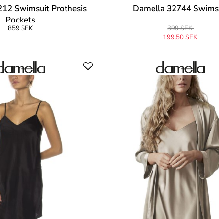
12 Swimsuit Prothesis
Damella 32744 Swims
Pockets
859 SEK
399 SEK
199,50 SEK