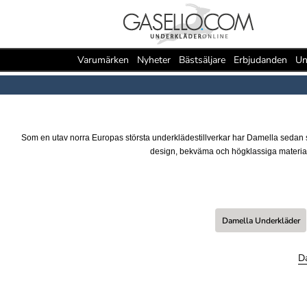
Varumärken
Nyheter
Bästsäljare
Erbjudanden
Un
Som en utav norra Europas största underklädestillverkar har Damella sedan st
design, bekväma och högklassiga material
Damella Underkläder
Da