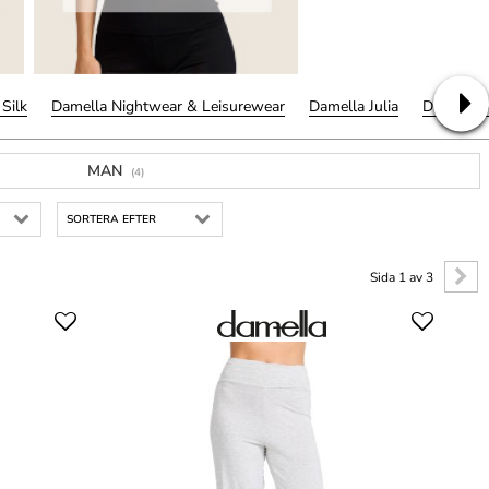
Silk
Damella Nightwear & Leisurewear
Damella Julia
Damella 
MAN
(4)
SORTERA EFTER
Sida 1 av 3