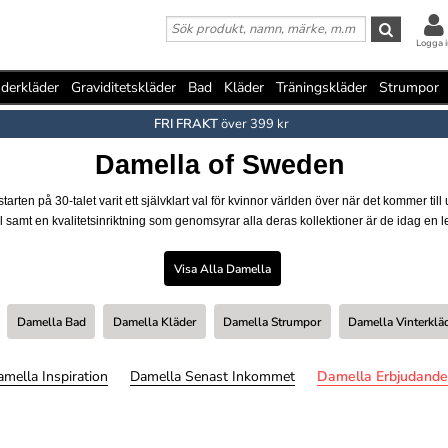
Logga i
derkläder
Graviditetskläder
Bad
Kläder
Träningskläder
Strumpor
FRI FRAKT
över 399 kr
Damella of Sweden
arten på 30-talet varit ett självklart val för kvinnor världen över när det kommer 
 samt en kvalitetsinriktning som genomsyrar alla deras kollektioner är de idag e
Visa Alla Damella
Damella Bad
Damella Kläder
Damella Strumpor
Damella Vinterklä
mella Inspiration
Damella Senast Inkommet
Damella Erbjudand