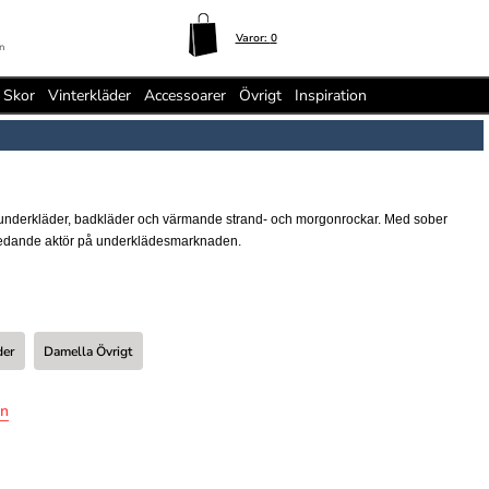
Varor:
0
n
Skor
Vinterkläder
Accessoarer
Övrigt
Inspiration
till underkläder, badkläder och värmande strand- och morgonrockar. Med sober
n ledande aktör på underklädesmarknaden.
der
Damella Övrigt
en