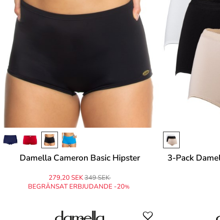
Damella Cameron Basic Hipster
3-Pack Damell
279,20 SEK
349 SEK
BEGRÄNSAT ERBJUDANDE -20
%