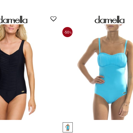
-50
%