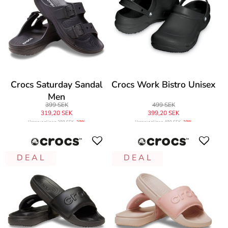
Crocs Saturday Sandal
Crocs Work Bistro Unisex
Men
399 SEK
499 SEK
319,20 SEK
399,20 SEK
Ursprungligen
399 SEK
-20%
Ursprungligen
499 SEK
-20%
D E A L
D E A L