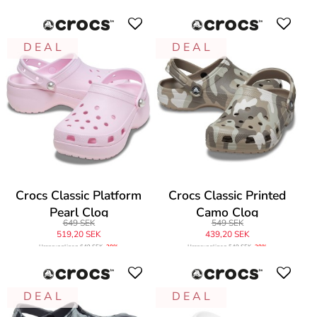
D E A L
D E A L
Crocs Classic Platform
Crocs Classic Printed
Pearl Clog
Camo Clog
649 SEK
549 SEK
519,20 SEK
439,20 SEK
Ursprungligen
649 SEK
-20%
Ursprungligen
549 SEK
-20%
D E A L
D E A L