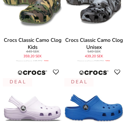
Crocs Classic Camo Clog
Crocs Classic Camo Clog
Kids
Unisex
449 SEK
549 SEK
359,20 SEK
439,20 SEK
Ursprungligen
449 SEK
-20%
Ursprungligen
549 SEK
-20%
D E A L
D E A L