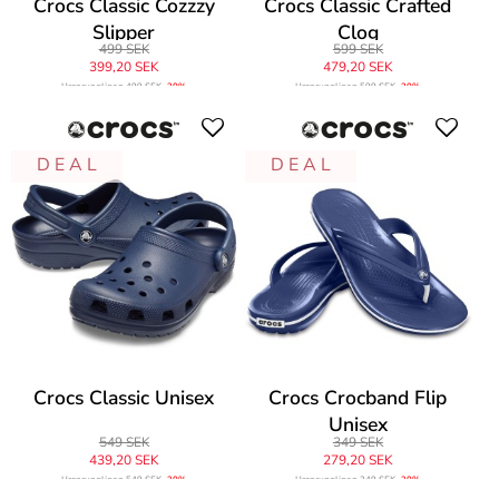
Crocs Classic Cozzzy
Crocs Classic Crafted
Slipper
Clog
499 SEK
599 SEK
399,20 SEK
479,20 SEK
Ursprungligen
499 SEK
-20%
Ursprungligen
599 SEK
-20%
D E A L
D E A L
Crocs Classic Unisex
Crocs Crocband Flip
Unisex
549 SEK
349 SEK
439,20 SEK
279,20 SEK
Ursprungligen
549 SEK
-20%
Ursprungligen
349 SEK
-20%