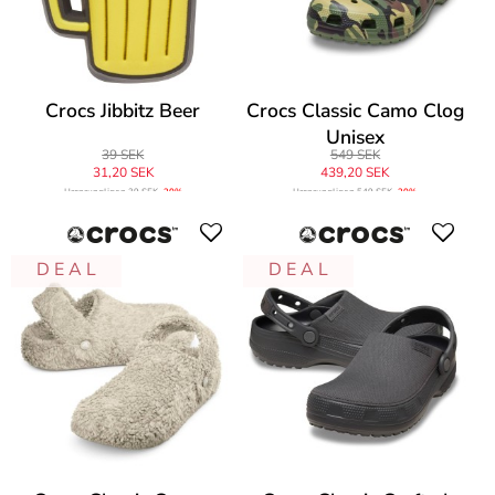
Crocs Jibbitz Beer
Crocs Classic Camo Clog
Unisex
39 SEK
549 SEK
31,20 SEK
439,20 SEK
Ursprungligen
39 SEK
-20%
Ursprungligen
549 SEK
-20%
D E A L
D E A L