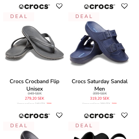
D E A L
D E A L
Crocs Crocband Flip
Crocs Saturday Sandal
Unisex
Men
349 SEK
399 SEK
279,20 SEK
319,20 SEK
Ursprungligen
349 SEK
-20%
Ursprungligen
399 SEK
-20%
D E A L
D E A L