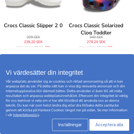
Crocs Classic Slipper 2 0
Crocs Classic Solarized
Clog Toddler
299 SEK
349 SEK
239,20 SEK
279,20 SEK
Ursprungligen
299 SEK
-20%
Ursprungligen
349 SEK
-20%
D E A L
D E A L
Vi värdesätter din integritet
Vår webplats använder sig av cookies och riktad annonsering så att vi kan
anpassa det du ser. På detta sätt kan vi visa dig relevanta annonser och din
internetupplevelse blir därmed bättre. Detta använder vi även till att mäta
resultaten och anpassa webbplatsinnehållet. Eftersom din integritet är viktig
för oss behöver vi veta om vi har ditt tillstånd att använda oss av denna
teknik. Du kan när som helst ändra dig eller dra tillbaka detta samtycke
genom att klicka på Hantera Cookies längst ner på sidan. Se mer information
i vår
Integritetspolicy
.
Inställningar
Acceptera alla
Crocs Classic Solarized
Crocs Classic