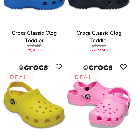
Crocs Classic Clog
Crocs Classic Clog
Toddler
Toddler
349 SEK
349 SEK
279,20 SEK
279,20 SEK
Ursprungligen
349 SEK
-20%
Ursprungligen
349 SEK
-20%
D E A L
D E A L