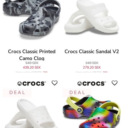
Crocs Classic Printed
Crocs Classic Sandal V2
Camo Clog
549 SEK
349 SEK
439,20 SEK
279,20 SEK
Ursprungligen
549 SEK
-20%
Ursprungligen
349 SEK
-20%
D E A L
D E A L