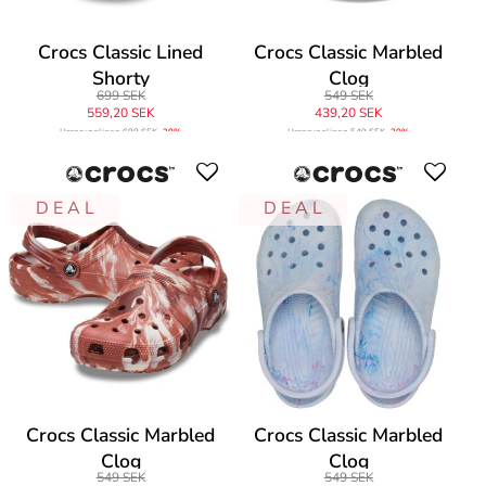
Crocs Classic Lined
Crocs Classic Marbled
Shorty
Clog
699 SEK
549 SEK
559,20 SEK
439,20 SEK
Ursprungligen
699 SEK
-20%
Ursprungligen
549 SEK
-20%
D E A L
D E A L
Crocs Classic Marbled
Crocs Classic Marbled
Clog
Clog
549 SEK
549 SEK