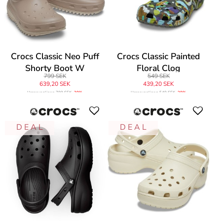
Crocs Classic Neo Puff
Crocs Classic Painted
Shorty Boot W
Floral Clog
799 SEK
549 SEK
639,20 SEK
439,20 SEK
Ursprungligen
799 SEK
-20%
Ursprungligen
549 SEK
-20%
D E A L
D E A L