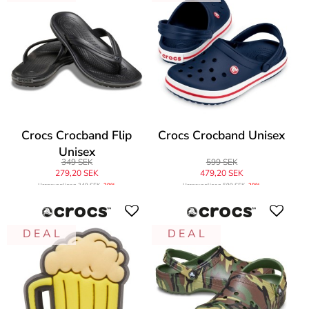
Crocs Crocband Flip
Crocs Crocband Unisex
Unisex
349 SEK
599 SEK
279,20 SEK
479,20 SEK
Ursprungligen
349 SEK
-20%
Ursprungligen
599 SEK
-20%
D E A L
D E A L