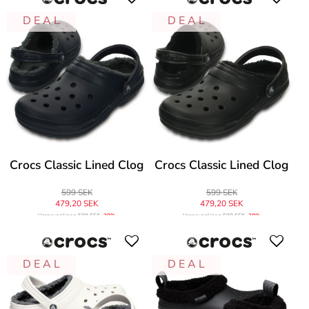
D E A L
D E A L
Crocs Classic Lined Clog
Crocs Classic Lined Clog
599 SEK
599 SEK
479,20 SEK
479,20 SEK
Ursprungligen
599 SEK
-20%
Ursprungligen
599 SEK
-20%
D E A L
D E A L