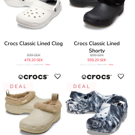
Crocs Classic Lined Clog
Crocs Classic Lined
Shorty
599 SEK
699 SEK
479,20 SEK
559,20 SEK
Ursprungligen
599 SEK
-20%
Ursprungligen
699 SEK
-20%
D E A L
D E A L