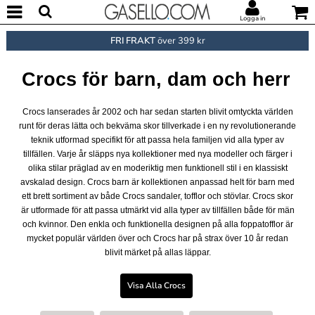
Logga in
FRI FRAKT
över 399 kr
Crocs för barn, dam och herr
Crocs lanserades år 2002 och har sedan starten blivit omtyckta världen
runt för deras lätta och bekväma skor tillverkade i en ny revolutionerande
teknik utformad specifikt för att passa hela familjen vid alla typer av
tillfällen. Varje år släpps nya kollektioner med nya modeller och färger i
olika stilar präglad av en moderiktig men funktionell stil i en klassiskt
avskalad design. Crocs barn är kollektionen anpassad helt för barn med
ett brett sortiment av både Crocs sandaler, tofflor och stövlar. Crocs skor
är utformade för att passa utmärkt vid alla typer av tillfällen både för män
och kvinnor. Den enkla och funktionella designen på alla foppatofflor är
mycket populär världen över och Crocs har på strax över 10 år redan
blivit märket på allas läppar.
Visa Alla Crocs