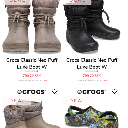
D E A L
D E A L
Crocs Classic Neo Puff
Crocs Classic Neo Puff
Luxe Boot W
Luxe Boot W
999 SEK
999 SEK
799,20 SEK
799,20 SEK
Ursprungligen
999 SEK
-20%
Ursprungligen
999 SEK
-20%
D E A L
D E A L