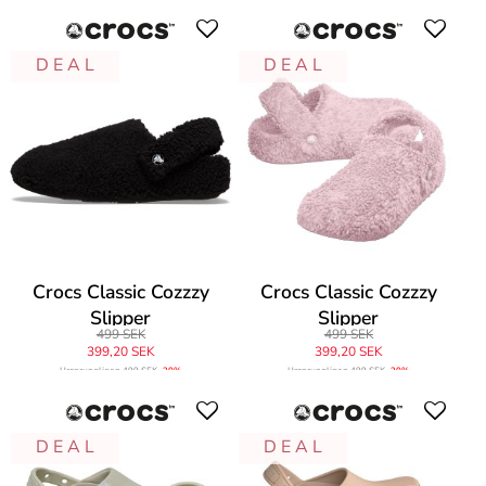
D E A L
D E A L
Crocs Classic Cozzzy
Crocs Classic Cozzzy
Slipper
Slipper
499 SEK
499 SEK
399,20 SEK
399,20 SEK
Ursprungligen
499 SEK
-20%
Ursprungligen
499 SEK
-20%
D E A L
D E A L