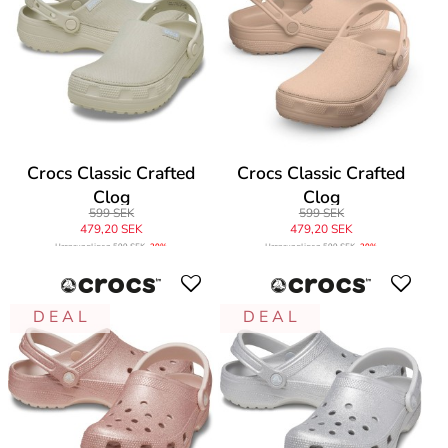
Crocs Classic Crafted
Crocs Classic Crafted
Clog
Clog
599 SEK
599 SEK
479,20 SEK
479,20 SEK
Ursprungligen
599 SEK
-20%
Ursprungligen
599 SEK
-20%
D E A L
D E A L