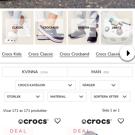
Crocs Kids
Crocs Classic
Crocs Crocband
Crocs Classic
Croc
KVINNA
MAN
(104)
(98)
CROCS KATEGORI
FÄRGER
STORLEK
MATERIAL
SORTERA EFTER
Sida 1 av 1
Visar 171 av 171 produkter
D E A L
D E A L