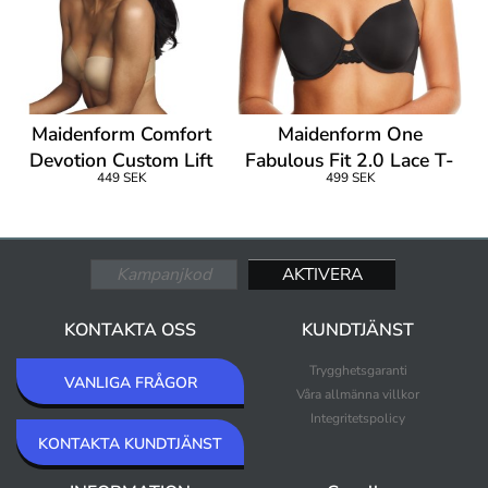
Maidenform Comfort
Maidenform One
Devotion Custom Lift
Fabulous Fit 2.0 Lace T-
449 SEK
499 SEK
Strapless
Shirt Bra
KONTAKTA OSS
KUNDTJÄNST
Trygghetsgaranti
VANLIGA FRÅGOR
Våra allmänna villkor
Integritetspolicy
KONTAKTA KUNDTJÄNST