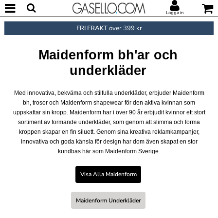
Logga in
FRI FRAKT
över 399 kr
Maidenform bh'ar och
underkläder
Med innovativa, bekväma och stilfulla underkläder, erbjuder Maidenform
bh, trosor och Maidenform shapewear för den aktiva kvinnan som
uppskattar sin kropp. Maidenform har i över 90 år erbjudit kvinnor ett stort
sortiment av formande underkläder, som genom att slimma och forma
kroppen skapar en fin siluett. Genom sina kreativa reklamkampanjer,
innovativa och goda känsla för design har dom även skapat en stor
kundbas här som Maidenform Sverige.
Visa Alla Maidenform
Maidenform Underkläder