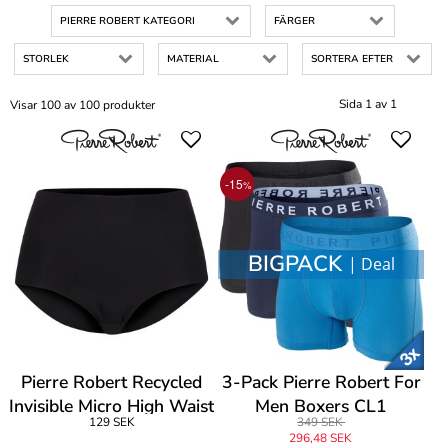
PIERRE ROBERT KATEGORI
FÄRGER
STORLEK
MATERIAL
SORTERA EFTER
Sida 1 av 1
Visar 100 av 100 produkter
-15
%
BIGPACK
| Deal
Pierre Robert Recycled
3-Pack Pierre Robert For
Invisible Micro High Waist
Men Boxers CL1
129 SEK
349 SEK
296,48 SEK