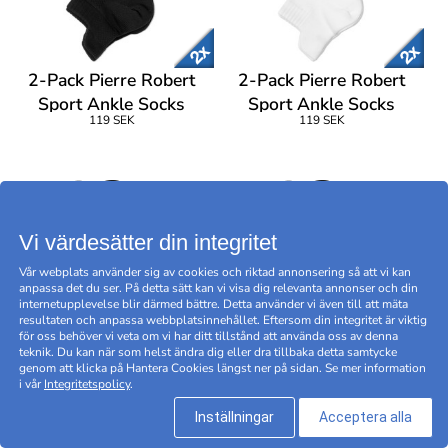
2-Pack Pierre Robert
2-Pack Pierre Robert
Sport Ankle Socks
Sport Ankle Socks
119 SEK
119 SEK
Women
Women
D E A L
D E A L
Vi värdesätter din integritet
Vår webplats använder sig av cookies och riktad annonsering så att vi kan
anpassa det du ser. På detta sätt kan vi visa dig relevanta annonser och din
internetupplevelse blir därmed bättre. Detta använder vi även till att mäta
resultaten och anpassa webbplatsinnehållet. Eftersom din integritet är viktig
för oss behöver vi veta om vi har ditt tillstånd att använda oss av denna
teknik. Du kan när som helst ändra dig eller dra tillbaka detta samtycke
genom att klicka på Hantera Cookies längst ner på sidan. Se mer information
i vår
Integritetspolicy
.
Inställningar
Acceptera alla
Pierre Robert Sport Wool
Pierre Robert Sport Wool