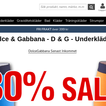
Logga i
derkläder
Graviditetskläder
Bad
Kläder
Träningskläder
Strumpor
FRI FRAKT
över 399 kr
lce & Gabbana - D & G - Underklä
DolceGabbana Senast Inkommet