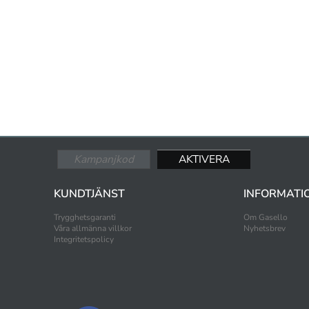
KUNDTJÄNST
INFORMATI
Trygghetsgaranti
Om Gasello
Våra allmänna villkor
Nyhetsbrev
Integritetspolicy