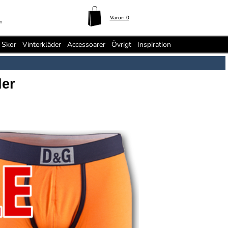
Varor:
0
n
Skor
Vinterkläder
Accessoarer
Övrigt
Inspiration
der