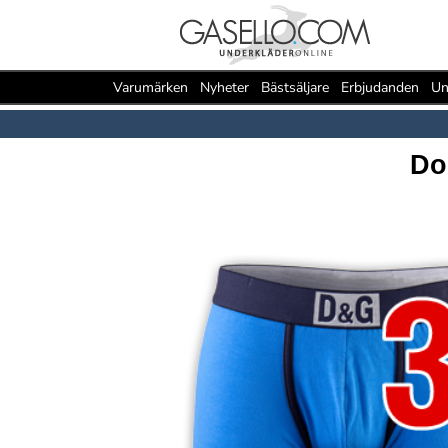
Varumärken
Nyheter
Bästsäljare
Erbjudanden
Un
Do