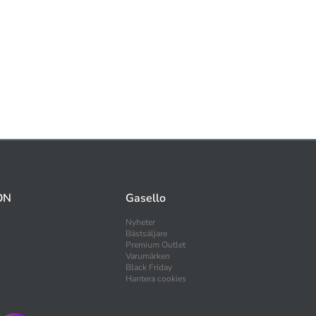
ON
Gasello
Nyheter
Bästsäljare
Premium Outlet
Varumärken
Black Friday
Hantera cookies