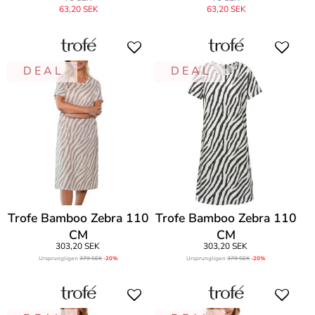
63,20 SEK
63,20 SEK
D E A L
D E A L
Trofe Bamboo Zebra 110
Trofe Bamboo Zebra 110
CM
CM
303,20 SEK
303,20 SEK
Ursprungligen
379 SEK
-20%
Ursprungligen
379 SEK
-20%