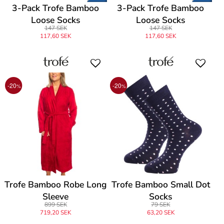
3-Pack Trofe Bamboo
3-Pack Trofe Bamboo
Loose Socks
Loose Socks
147 SEK
147 SEK
117,60 SEK
117,60 SEK
-20
-20
%
%
Trofe Bamboo Robe Long
Trofe Bamboo Small Dot
Sleeve
Socks
899 SEK
79 SEK
719,20 SEK
63,20 SEK