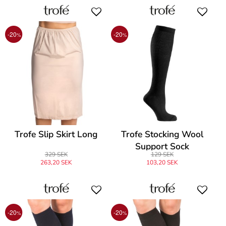
-20
-20
%
%
Trofe Slip Skirt Long
Trofe Stocking Wool
Support Sock
329 SEK
129 SEK
263,20 SEK
103,20 SEK
-20
-20
%
%