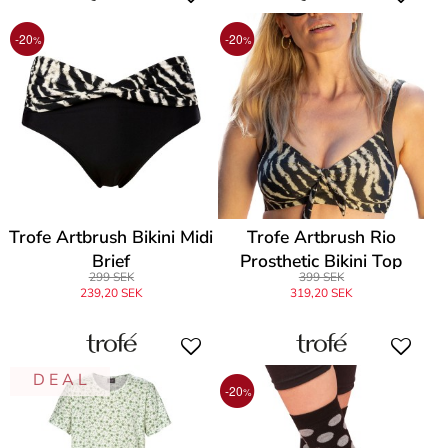
-20
-20
%
%
Trofe Artbrush Bikini Midi
Trofe Artbrush Rio
Brief
Prosthetic Bikini Top
299 SEK
399 SEK
239,20 SEK
319,20 SEK
D E A L
-20
%