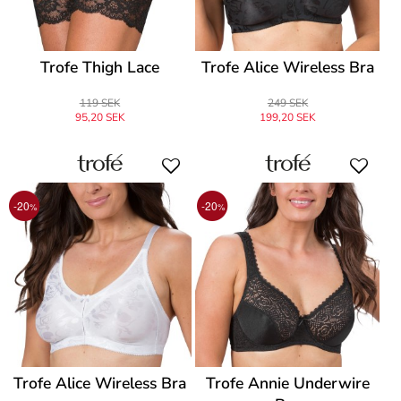
Trofe Thigh Lace
Trofe Alice Wireless Bra
119 SEK
249 SEK
95,20 SEK
199,20 SEK
-20
-20
%
%
Trofe Alice Wireless Bra
Trofe Annie Underwire