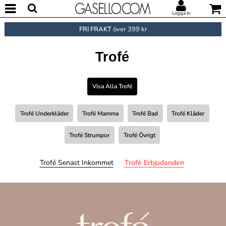
Logga in
FRI FRAKT
över 399 kr
Trofé
Visa Alla Trofé
Trofé Underkläder
Trofé Mamma
Trofé Bad
Trofé Kläder
Trofé Strumpor
Trofé Övrigt
Trofé Senast Inkommet
Trofé Erbjudanden