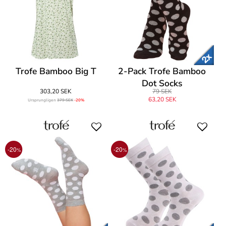
Trofe Bamboo Big T
2-Pack Trofe Bamboo
Dot Socks
303,20 SEK
79 SEK
63,20 SEK
Ursprungligen
379 SEK
-20%
-20
-20
%
%