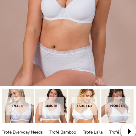
Trofé Everyday Needs
Trofé Bamboo
Trofé Laila
Trofé Swimw