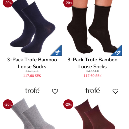
-20
-20
%
%
3-Pack Trofe Bamboo
3-Pack Trofe Bamboo
Loose Socks
Loose Socks
147 SEK
147 SEK
117,60 SEK
117,60 SEK
-20
-20
%
%