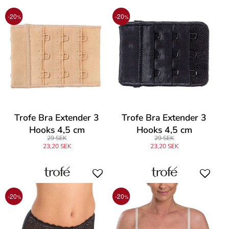
-20
-20
%
%
Trofe Bra Extender 3
Trofe Bra Extender 3
Hooks 4,5 cm
Hooks 4,5 cm
29 SEK
29 SEK
23,20 SEK
23,20 SEK
-20
-20
%
%