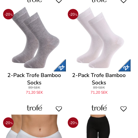
-20
-20
%
%
2-Pack Trofe Bamboo
2-Pack Trofe Bamboo
Socks
Socks
89 SEK
89 SEK
71,20 SEK
71,20 SEK
-20
-20
%
%