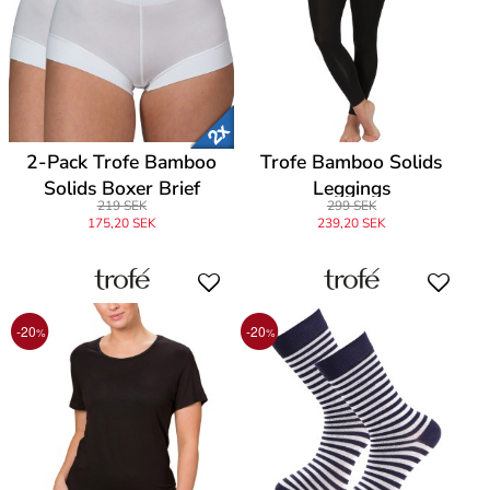
2-Pack Trofe Bamboo
Trofe Bamboo Solids
Solids Boxer Brief
Leggings
219 SEK
299 SEK
175,20 SEK
239,20 SEK
-20
-20
%
%