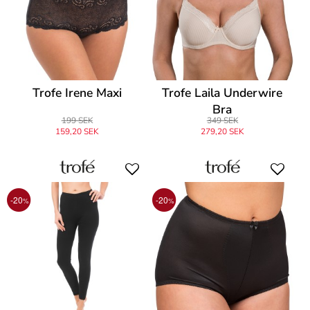
Trofe Irene Maxi
Trofe Laila Underwire
Bra
199 SEK
349 SEK
159,20 SEK
279,20 SEK
-20
-20
%
%