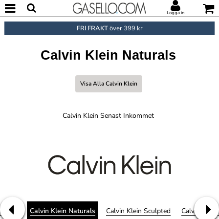
Logga in
FRI FRAKT
över 399 kr
Calvin Klein Naturals
Visa Alla Calvin Klein
Calvin Klein Senast Inkommet
81 Bold
Calvin Klein Naturals
Calvin Klein Sculpted
Calvin Klei