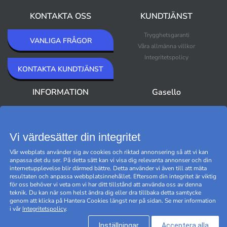
KONTAKTA OSS
KUNDTJÄNST
Trygghetsgaranti
VANLIGA FRÅGOR
Våra allmänna villkor
Integritetspolicy
KONTAKTA KUNDTJÄNST
INFORMATION
Gasello
Om Gasello
Nyheter
Nyhetsbrev
Bästsäljare
Premium Outlet
Vi värdesätter din integritet
Varumärken
Vår webplats använder sig av cookies och riktad annonsering så att vi kan
Black Friday
anpassa det du ser. På detta sätt kan vi visa dig relevanta annonser och din
Hantera cookies
internetupplevelse blir därmed bättre. Detta använder vi även till att mäta
resultaten och anpassa webbplatsinnehållet. Eftersom din integritet är viktig
för oss behöver vi veta om vi har ditt tillstånd att använda oss av denna
teknik. Du kan när som helst ändra dig eller dra tillbaka detta samtycke
genom att klicka på Hantera Cookies längst ner på sidan. Se mer information
i vår
Integritetspolicy
.
Inställningar
Acceptera alla