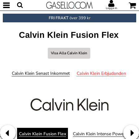
Logga in
FRI FRAKT
över 399 kr
Calvin Klein Fusion Flex
Visa Alla Calvin Klein
Calvin Klein Senast Inkommet
Calvin Klein Erbjudanden
tretch
Calvin Klein Fusion Flex
Calvin Klein Intense Power
Cal