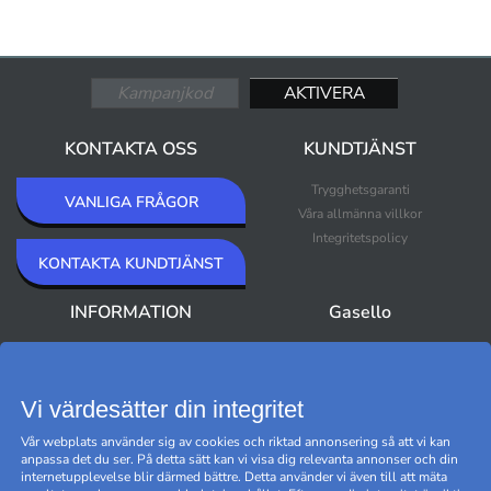
KONTAKTA OSS
KUNDTJÄNST
Trygghetsgaranti
VANLIGA FRÅGOR
Våra allmänna villkor
Integritetspolicy
KONTAKTA KUNDTJÄNST
INFORMATION
Gasello
Om Gasello
Nyheter
Nyhetsbrev
Bästsäljare
Premium Outlet
Vi värdesätter din integritet
Varumärken
Vår webplats använder sig av cookies och riktad annonsering så att vi kan
Black Friday
anpassa det du ser. På detta sätt kan vi visa dig relevanta annonser och din
Hantera cookies
internetupplevelse blir därmed bättre. Detta använder vi även till att mäta