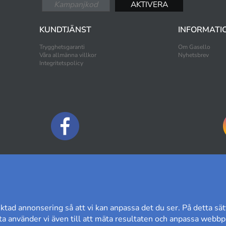
KUNDTJÄNST
INFORMATI
Trygghetsgaranti
Om Gasello
Våra allmänna villkor
Nyhetsbrev
Integritetspolicy
BETALNINGSALTERNATIV
ktad annonsering så att vi kan anpassa det du ser. På detta sät
a använder vi även till att mäta resultaten och anpassa webbpl