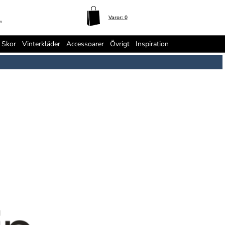
Varor:
0
n
Skor
Vinterkläder
Accessoarer
Övrigt
Inspiration