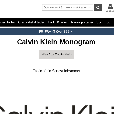
Logga i
derkläder
Graviditetskläder
Bad
Kläder
Träningskläder
Strumpor
FRI FRAKT
över 399 kr
Calvin Klein Monogram
Visa Alla Calvin Klein
Calvin Klein Senast Inkommet