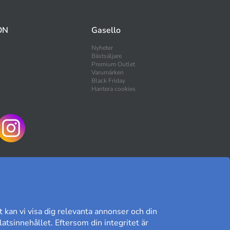
ON
Gasello
Nyheter
Bästsäljare
Premium Outlet
Varumärken
Black Friday
Hantera cookies
HANDLA TRYGGT
t kan vi visa dig relevanta annonser och din
atsinnehållet. Eftersom din integritet är