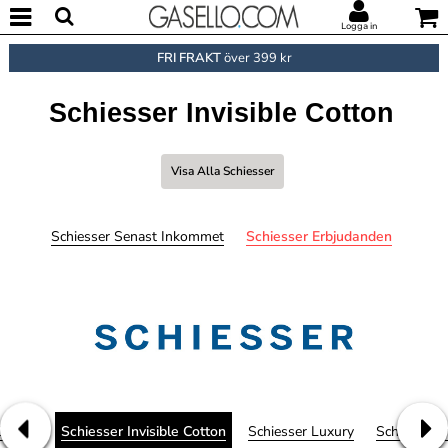
Logga in
FRI FRAKT
över 399 kr
Schiesser Invisible Cotton
Visa Alla Schiesser
Schiesser Senast Inkommet
Schiesser Erbjudanden
Cotton
Schiesser Invisible Cotton
Schiesser Luxury
Schiesser I