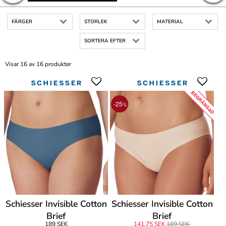
FÄRGER
STORLEK
MATERIAL
SORTERA EFTER
Visar 16 av 16 produkter
BEGRÄNSAD
-25
%
Schiesser Invisible Cotton
Schiesser Invisible Cotton
Brief
Brief
189 SEK
141,75 SEK
189 SEK