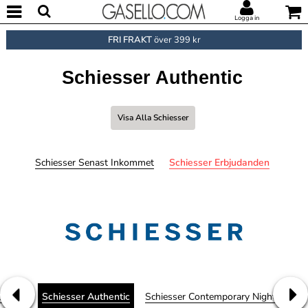
Logga in
FRI FRAKT
över 399 kr
Schiesser Authentic
Visa Alla Schiesser
Schiesser Senast Inkommet
Schiesser Erbjudanden
Cotton
Schiesser Authentic
Schiesser Contemporary Nightwear