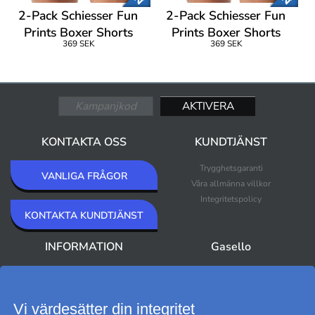
2-Pack Schiesser Fun
2-Pack Schiesser Fun
Prints Boxer Shorts
Prints Boxer Shorts
369 SEK
369 SEK
KONTAKTA OSS
KUNDTJÄNST
Trygghetsgaranti
VANLIGA FRÅGOR
Våra allmänna villkor
Integritetspolicy
KONTAKTA KUNDTJÄNST
INFORMATION
Gasello
Om Gasello
Nyheter
Nyhetsbrev
Bästsäljare
Premium Outlet
Vi värdesätter din integritet