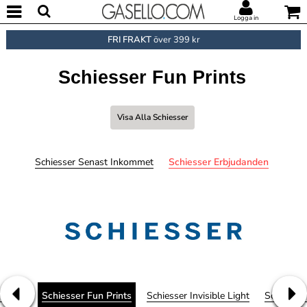
Logga in
FRI FRAKT
över 399 kr
Schiesser Fun Prints
Visa Alla Schiesser
Schiesser Senast Inkommet
Schiesser Erbjudanden
fe Soft
Schiesser Fun Prints
Schiesser Invisible Light
Schiesser