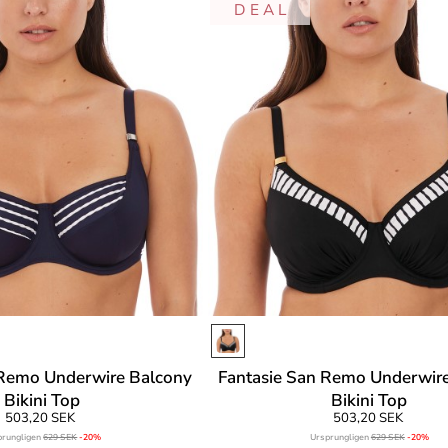
D E A L
 Remo Underwire Balcony
Fantasie San Remo Underwire
Bikini Top
Bikini Top
503,20 SEK
503,20 SEK
prungligen
629 SEK
-20%
Ursprungligen
629 SEK
-20%