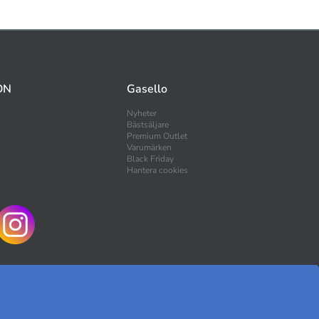
ON
Gasello
Nyheter
Bästsäljare
Premium Outlet
Varumärken
Black Friday
Hantera cookies
HANDLA TRYGGT