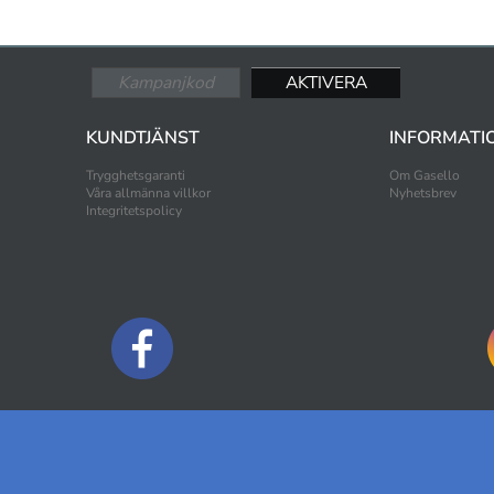
KUNDTJÄNST
INFORMATI
Trygghetsgaranti
Om Gasello
Våra allmänna villkor
Nyhetsbrev
Integritetspolicy
BETALNINGSALTERNATIV