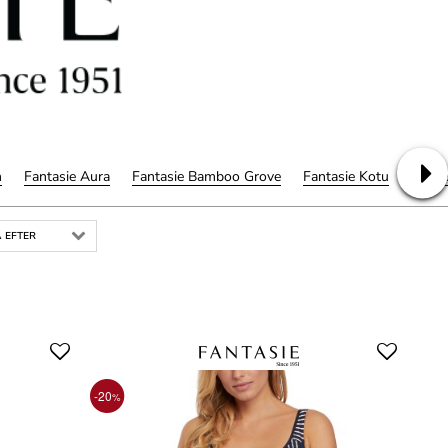
n
Fantasie Aura
Fantasie Bamboo Grove
Fantasie Kotu
Fanta
 EFTER
-20
%