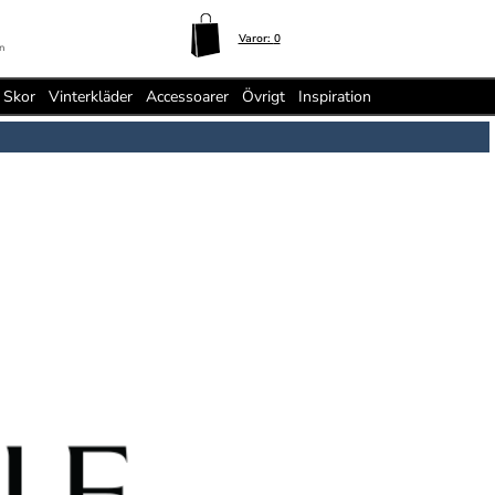
Varor:
0
n
Skor
Vinterkläder
Accessoarer
Övrigt
Inspiration