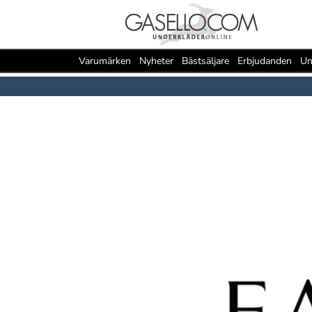
Varumärken
Nyheter
Bästsäljare
Erbjudanden
Un