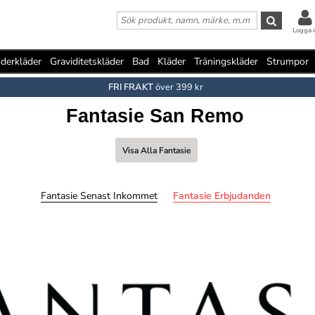
Logga i
derkläder
Graviditetskläder
Bad
Kläder
Träningskläder
Strumpor
FRI FRAKT
över 399 kr
Fantasie San Remo
Visa Alla Fantasie
Fantasie Senast Inkommet
Fantasie Erbjudanden