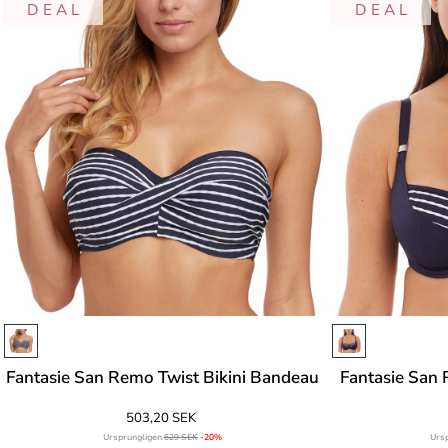
D E A L
D E A L
Fantasie San Remo Twist Bikini Bandeau
Fantasie San
503,20 SEK
Ursprungligen
629 SEK
-20%
Urs