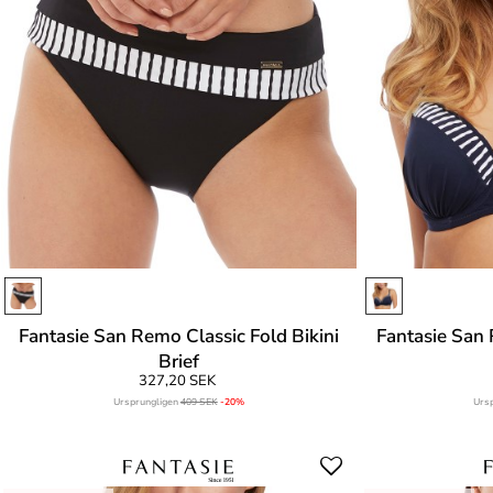
Fantasie San Remo Classic Fold Bikini
Fantasie San
Brief
327,20 SEK
Ursprungligen
409 SEK
-20%
Urs