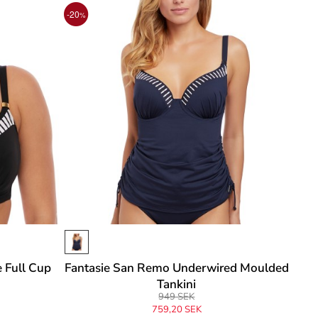
-20
%
 Full Cup
Fantasie San Remo Underwired Moulded
Tankini
949 SEK
759,20 SEK