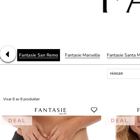
Memoir
Fantasie San Remo
Fantasie Marseille
Fantasie Santa 
FÄRGER
Visar 8 av 8 produkter
D E A L
D E A L