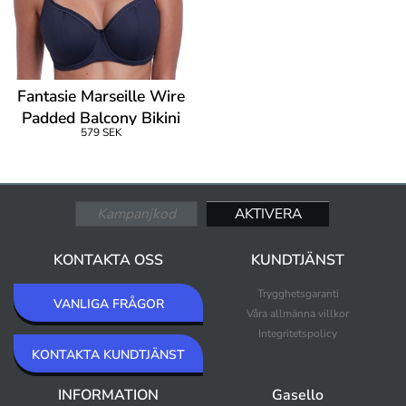
Fantasie Marseille Wire
Padded Balcony Bikini
579 SEK
Top
KONTAKTA OSS
KUNDTJÄNST
Trygghetsgaranti
VANLIGA FRÅGOR
Våra allmänna villkor
Integritetspolicy
KONTAKTA KUNDTJÄNST
INFORMATION
Gasello