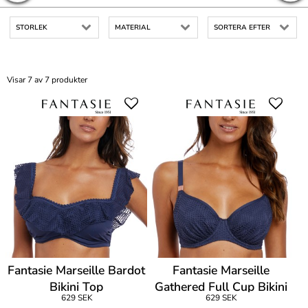
STORLEK
MATERIAL
SORTERA EFTER
Visar 7 av 7 produkter
Fantasie Marseille Bardot
Fantasie Marseille
Bikini Top
Gathered Full Cup Bikini
629 SEK
629 SEK
Top