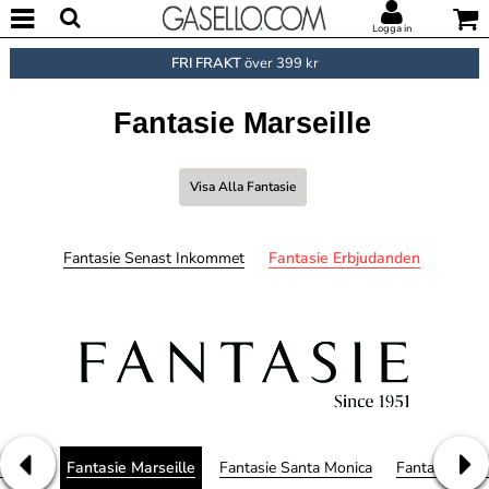
Logga in
FRI FRAKT
över 399 kr
Fantasie Marseille
Visa Alla Fantasie
Fantasie Senast Inkommet
Fantasie Erbjudanden
n Remo
Fantasie Marseille
Fantasie Santa Monica
Fantasie Smo