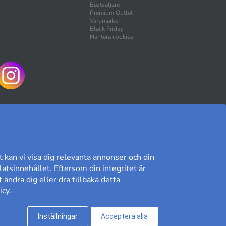
Bästsäljare
Premium Outlet
Varumärken
Black Friday
Hantera cookies
HANDLA TRYGGT
t kan vi visa dig relevanta annonser och din
atsinnehållet. Eftersom din integritet är
 ändra dig eller dra tillbaka detta
Kundomdöme på Prisjakt
icy
.
8,89/10
Läs våra omdömen»
Inställningar
Acceptera alla