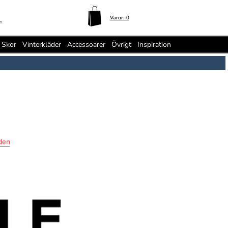
Varor:
0
n
Skor
Vinterkläder
Accessoarer
Övrigt
Inspiration
den