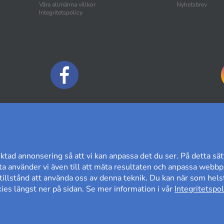
Våra allmänna villkor
Nyhetsbrev
Integritetspolicy
BETALNINGSALTERNATIV
ktad annonsering så att vi kan anpassa det du ser. På detta sät
a använder vi även till att mäta resultaten och anpassa webbpl
t tillstånd att använda oss av denna teknik. Du kan när som helst
es längst ner på sidan. Se mer information i vår
Integritetspol
60 DAGARS ÖPPET KÖP