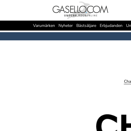
Varumärken
Nyheter
Bästsäljare
Erbjudanden
Un
Cha