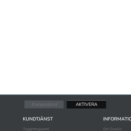
KUNDTJÄNST
INFORMATI
Trygghetsgaranti
Om Gasello