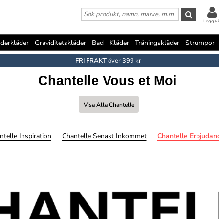
Logga i
derkläder
Graviditetskläder
Bad
Kläder
Träningskläder
Strumpor
FRI FRAKT
över 399 kr
Chantelle Vous et Moi
Visa Alla Chantelle
ntelle Inspiration
Chantelle Senast Inkommet
Chantelle Erbjudan