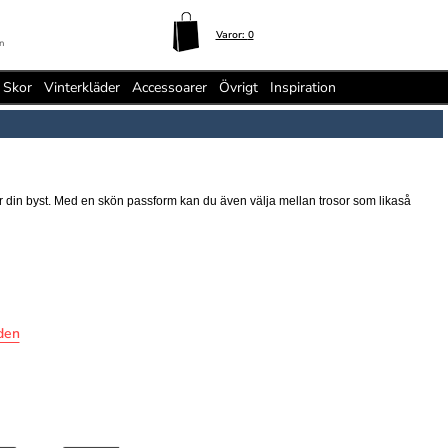
Varor:
0
n
Skor
Vinterkläder
Accessoarer
Övrigt
Inspiration
r din byst. Med en skön passform kan du även välja mellan trosor som likaså
den