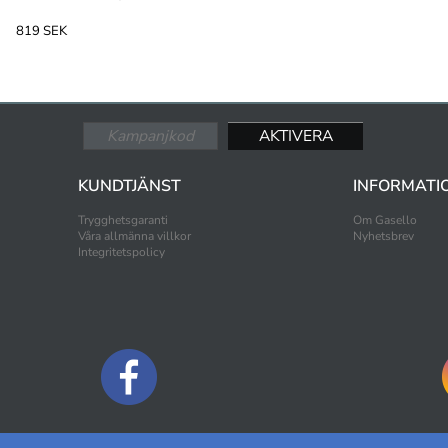
819 SEK
KUNDTJÄNST
INFORMATI
Trygghetsgaranti
Om Gasello
Våra allmänna villkor
Nyhetsbrev
Integritetspolicy
BETALNINGSALTERNATIV