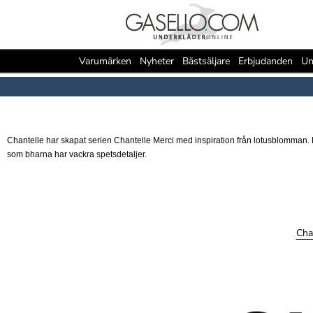
Varumärken
Nyheter
Bästsäljare
Erbjudanden
Un
Chantelle har skapat serien Chantelle Merci med inspiration från lotusblomman. 
som bharna har vackra spetsdetaljer.
Cha