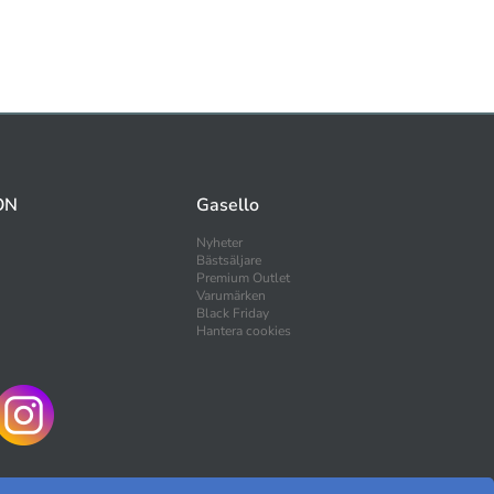
ON
Gasello
Nyheter
Bästsäljare
Premium Outlet
Varumärken
Black Friday
Hantera cookies
HANDLA TRYGGT