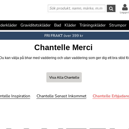
Logga i
derkläder
Graviditetskläder
Bad
Kläder
Träningskläder
Strumpor
FRI FRAKT
över 399 kr
Chantelle Merci
Du kan välja på bhar med vaddering och utan vaddering som ger dig ett bra stöd fö
Visa Alla Chantelle
ntelle Inspiration
Chantelle Senast Inkommet
Chantelle Erbjudan