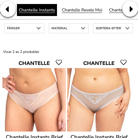
 Ethnic
Chantelle Instants
Chantelle Revele Moi
Chantelle Vibr
FÄRGER
MATERIAL
SORTERA EFTER
Visar 2 av 2 produkter
Chantelle Instants Brief
Chantelle Instants Brief