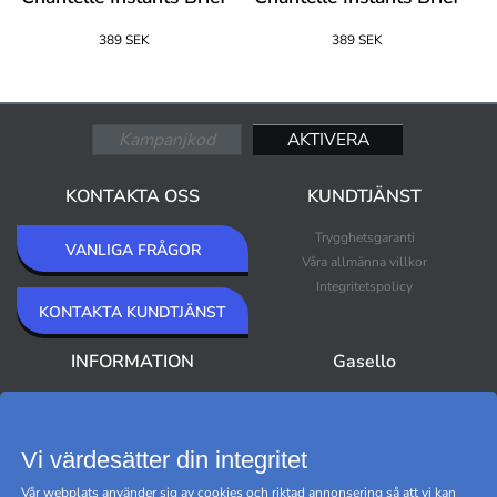
389 SEK
389 SEK
KONTAKTA OSS
KUNDTJÄNST
Trygghetsgaranti
VANLIGA FRÅGOR
Våra allmänna villkor
Integritetspolicy
KONTAKTA KUNDTJÄNST
INFORMATION
Gasello
Om Gasello
Nyheter
Nyhetsbrev
Bästsäljare
Premium Outlet
Vi värdesätter din integritet
Varumärken
Vår webplats använder sig av cookies och riktad annonsering så att vi kan