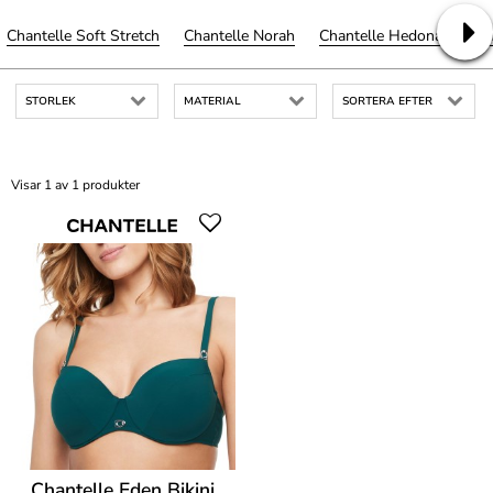
Chantelle Soft Stretch
Chantelle Norah
Chantelle Hedona
Cha
STORLEK
MATERIAL
SORTERA EFTER
Visar 1 av 1 produkter
Chantelle Eden Bikini