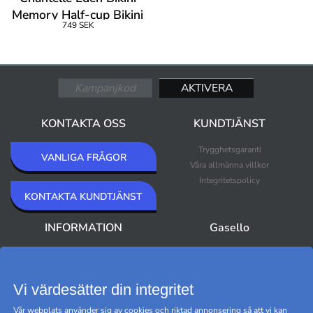
Memory Half-cup Bikini
749 SEK
Bra
KONTAKTA OSS
KUNDTJÄNST
Trygghetsgaranti
VANLIGA FRÅGOR
Våra allmänna villkor
Integritetspolicy
KONTAKTA KUNDTJÄNST
INFORMATION
Gasello
Om Gasello
Nyheter
Nyhetsbrev
Bästsäljare
Premium Outlet
Vi värdesätter din integritet
Varumärken
Vår webplats använder sig av cookies och riktad annonsering så att vi kan