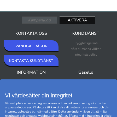
KONTAKTA OSS
KUNDTJÄNST
Trygghetsgaranti
VANLIGA FRÅGOR
Våra allmänna villkor
Integritetspolicy
KONTAKTA KUNDTJÄNST
INFORMATION
Gasello
Om Gasello
Nyheter
Nyhetsbrev
Bästsäljare
Premium Outlet
Vi värdesätter din integritet
Varumärken
Vår webplats använder sig av cookies och riktad annonsering så att vi kan
Black Friday
anpassa det du ser. På detta sätt kan vi visa dig relevanta annonser och din
Hantera cookies
internetupplevelse blir därmed bättre. Detta använder vi även till att mäta
resultaten och anpassa webbplatsinnehållet. Eftersom din integritet är viktig