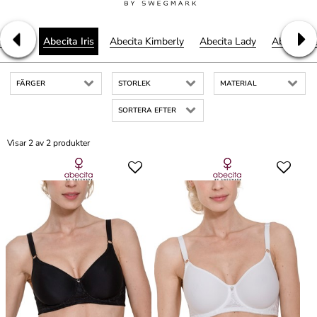
Hawaii
Abecita Iris
Abecita Kimberly
Abecita Lady
Abecita R
FÄRGER
STORLEK
MATERIAL
SORTERA EFTER
Visar 2 av 2 produkter