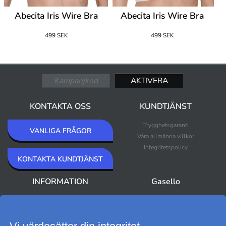
Abecita Iris Wire Bra
Abecita Iris Wire Bra
499 SEK
499 SEK
KONTAKTA OSS
KUNDTJÄNST
Trygghetsgaranti
VANLIGA FRÅGOR
Våra allmänna villkor
Integritetspolicy
KONTAKTA KUNDTJÄNST
INFORMATION
Gasello
Om Gasello
Nyheter
Nyhetsbrev
Bästsäljare
Premium Outlet