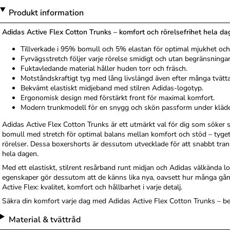
Produkt information
Adidas Active Flex Cotton Trunks – komfort och rörelsefrihet hela d
Tillverkade i 95% bomull och 5% elastan för optimal mjukhet och 
Fyrvägsstretch följer varje rörelse smidigt och utan begränsningar
Fuktavledande material håller huden torr och fräsch.
Motståndskraftigt tyg med lång livslängd även efter många tvätta
Bekvämt elastiskt midjeband med stilren Adidas-logotyp.
Ergonomisk design med förstärkt front för maximal komfort.
Modern trunkmodell för en snygg och skön passform under kläde
Adidas Active Flex Cotton Trunks är ett utmärkt val för dig som söker
bomull med stretch för optimal balans mellan komfort och stöd – tyget 
rörelser. Dessa boxershorts är dessutom utvecklade för att snabbt tran
hela dagen.
Med ett elastiskt, stilrent resårband runt midjan och Adidas välkända log
egenskaper gör dessutom att de känns lika nya, oavsett hur många gå
Active Flex: kvalitet, komfort och hållbarhet i varje detalj.
Säkra din komfort varje dag med Adidas Active Flex Cotton Trunks – bes
Material & tvättråd