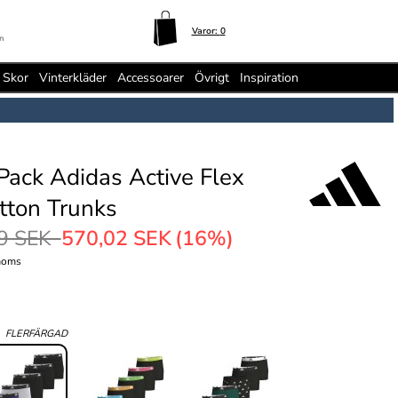
Varor:
0
n
Skor
Vinterkläder
Accessoarer
Övrigt
Inspiration
Pack Adidas Active Flex
tton Trunks
9 SEK
570,02 SEK
(16%)
moms
:
FLERFÄRGAD