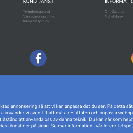
KUNDTJÄNST
INFORMATI
Trygghetsgaranti
Om Gasello
Våra allmänna villkor
Nyhetsbrev
Integritetspolicy
BETALNINGSALTERNATIV
ktad annonsering så att vi kan anpassa det du ser. På detta sät
a använder vi även till att mäta resultaten och anpassa webbpl
t tillstånd att använda oss av denna teknik. Du kan när som helst
es längst ner på sidan. Se mer information i vår
Integritetspol