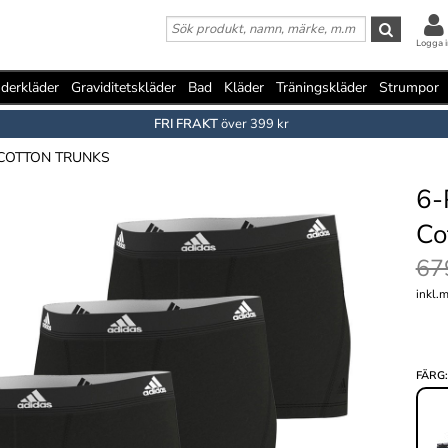
Logga i
derkläder
Graviditetskläder
Bad
Kläder
Träningskläder
Strumpor
FRI FRAKT
över 399 kr
 COTTON TRUNKS
6-
Co
67
inkl.
FÄRG