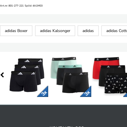
Art.nr: 801-277-221 SplId: 4A1M03
adidas Boxer
adidas Kalsonger
adidas
adidas Cott