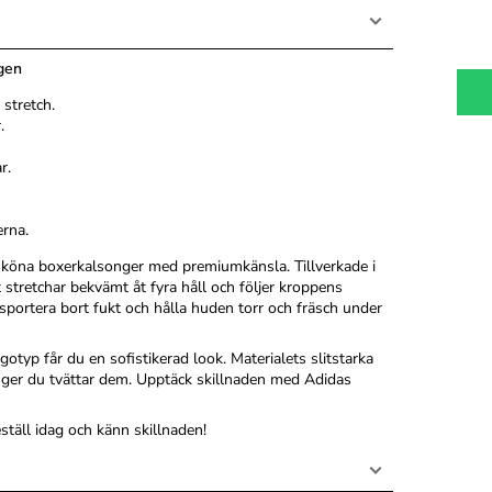
agen
stretch.
.
r.
rna.
 sköna boxerkalsonger med premiumkänsla. Tillverkade i
stretchar bekvämt åt fyra håll och följer kroppens
sportera bort fukt och hålla huden torr och fräsch under
otyp får du en sofistikerad look. Materialets slitstarka
nger du tvättar dem. Upptäck skillnaden med Adidas
täll idag och känn skillnaden!