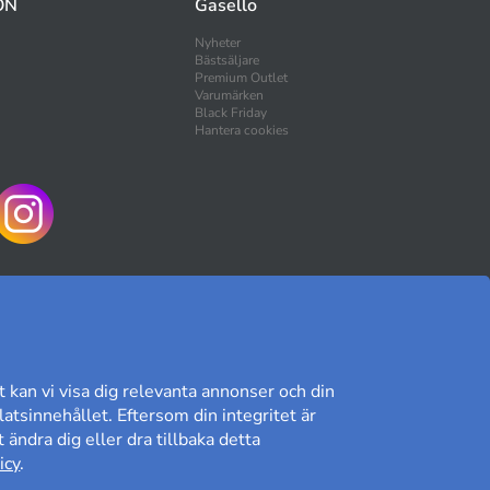
ON
Gasello
Nyheter
Bästsäljare
Premium Outlet
Varumärken
Black Friday
Hantera cookies
HANDLA TRYGGT
t kan vi visa dig relevanta annonser och din
atsinnehållet. Eftersom din integritet är
 ändra dig eller dra tillbaka detta
Kundomdöme på Prisjakt
icy
.
8,89/10
Läs våra omdömen»