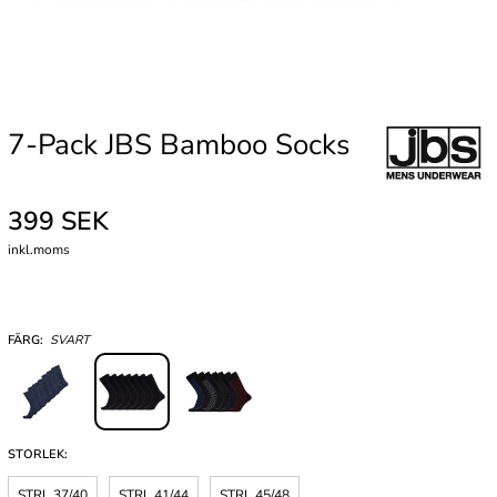
7-Pack JBS Bamboo Socks
399 SEK
inkl.moms
FÄRG:
SVART
STORLEK:
STRL 37/40
STRL 41/44
STRL 45/48