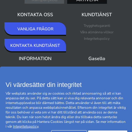
KONTAKTA OSS
KUNDTJÄNST
Trygghetsgaranti
VANLIGA FRÅGOR
Våra allmänna villkor
Integritetspolicy
KONTAKTA KUNDTJÄNST
INFORMATION
Gasello
Om Gasello
Nyheter
Nyhetsbrev
Bästsäljare
Premium Outlet
Vi värdesätter din integritet
Varumärken
Vår webplats använder sig av cookies och riktad annonsering så att vi kan
Black Friday
anpassa det du ser. På detta sätt kan vi visa dig relevanta annonser och din
Hantera cookies
internetupplevelse blir därmed bättre. Detta använder vi även till att mäta
resultaten och anpassa webbplatsinnehållet. Eftersom din integritet är viktig
för oss behöver vi veta om vi har ditt tillstånd att använda oss av denna
teknik. Du kan när som helst ändra dig eller dra tillbaka detta samtycke
genom att klicka på Hantera Cookies längst ner på sidan. Se mer information
i vår
Integritetspolicy
.