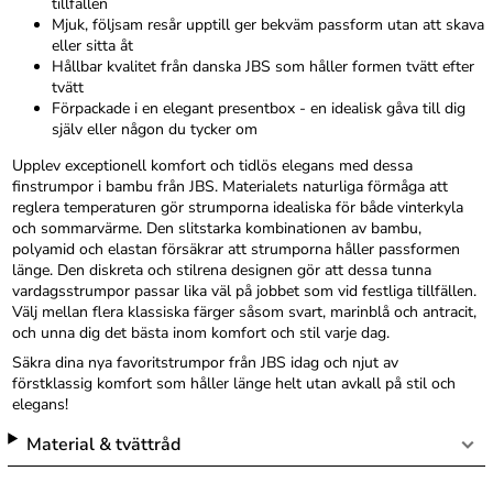
tillfällen
Mjuk, följsam resår upptill ger bekväm passform utan att skava
eller sitta åt
Hållbar kvalitet från danska JBS som håller formen tvätt efter
tvätt
Förpackade i en elegant presentbox - en idealisk gåva till dig
själv eller någon du tycker om
Upplev exceptionell komfort och tidlös elegans med dessa
finstrumpor i bambu från JBS. Materialets naturliga förmåga att
reglera temperaturen gör strumporna idealiska för både vinterkyla
och sommarvärme. Den slitstarka kombinationen av bambu,
polyamid och elastan försäkrar att strumporna håller passformen
länge. Den diskreta och stilrena designen gör att dessa tunna
vardagsstrumpor passar lika väl på jobbet som vid festliga tillfällen.
Välj mellan flera klassiska färger såsom svart, marinblå och antracit,
och unna dig det bästa inom komfort och stil varje dag.
Säkra dina nya favoritstrumpor från JBS idag och njut av
förstklassig komfort som håller länge helt utan avkall på stil och
elegans!
Material & tvättråd