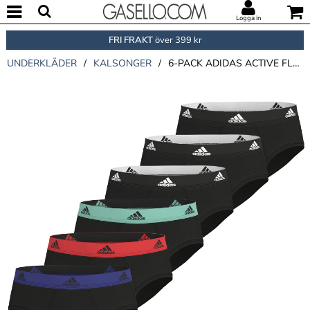
Logga in
FRI FRAKT
över 399 kr
UNDERKLÄDER
/
KALSONGER
/
6-PACK ADIDAS ACTIVE FLEX COTTON BRIEFS