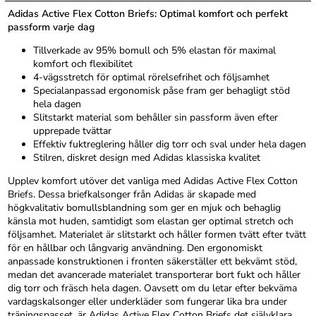
Adidas Active Flex Cotton Briefs: Optimal komfort och perfekt
passform varje dag
Tillverkade av 95% bomull och 5% elastan för maximal
komfort och flexibilitet
4-vägsstretch för optimal rörelsefrihet och följsamhet
Specialanpassad ergonomisk påse fram ger behagligt stöd
hela dagen
Slitstarkt material som behåller sin passform även efter
upprepade tvättar
Effektiv fuktreglering håller dig torr och sval under hela dagen
Stilren, diskret design med Adidas klassiska kvalitet
Upplev komfort utöver det vanliga med Adidas Active Flex Cotton
Briefs. Dessa briefkalsonger från Adidas är skapade med
högkvalitativ bomullsblandning som ger en mjuk och behaglig
känsla mot huden, samtidigt som elastan ger optimal stretch och
följsamhet. Materialet är slitstarkt och håller formen tvätt efter tvätt
för en hållbar och långvarig användning. Den ergonomiskt
anpassade konstruktionen i fronten säkerställer ett bekvämt stöd,
medan det avancerade materialet transporterar bort fukt och håller
dig torr och fräsch hela dagen. Oavsett om du letar efter bekväma
vardagskalsonger eller underkläder som fungerar lika bra under
träningspasset, är Adidas Active Flex Cotton Briefs det självklara