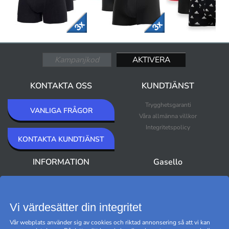
KONTAKTA OSS
KUNDTJÄNST
Trygghetsgaranti
VANLIGA FRÅGOR
Våra allmänna villkor
Integritetspolicy
KONTAKTA KUNDTJÄNST
INFORMATION
Gasello
Om Gasello
Nyheter
Nyhetsbrev
Bästsäljare
Premium Outlet
Vi värdesätter din integritet
Varumärken
Vår webplats använder sig av cookies och riktad annonsering så att vi kan
Black Friday