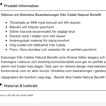
Produkt information
Stilrena och Bekväma Boxerkalsonger från Calida Natural Benefit
Tillverkade av 94% mjuk bomull och 6% elastan
Bekväm och följsam passform
Stilren klassisk boxermodell för dagligt bruk
Elastisk resår i midjan som inte skaver
Andningsbart material för bästa komfort
Hög kvalité och hållbarhet från Calida
Finns i flera storlekar och varianter för en perfekt passform
Kalsonger från Calidas Natural Benefit-serie förenar tidlös elegans oc
framtagna i exklusiv och stretchig bomullskvalitet som ger en perfekt
skönt mot huden hela dagen. Tack vare sin stilrena design med bekväm r
kontorsbruk som en aktiv livsstil. Utmärkta som baskalsonger i gardero
Uppgradera din komfort varje dag – Beställ dina Calida Natural Benefit 
Material & tvättråd
Art.nr: 202-193-424 SplId: 26341