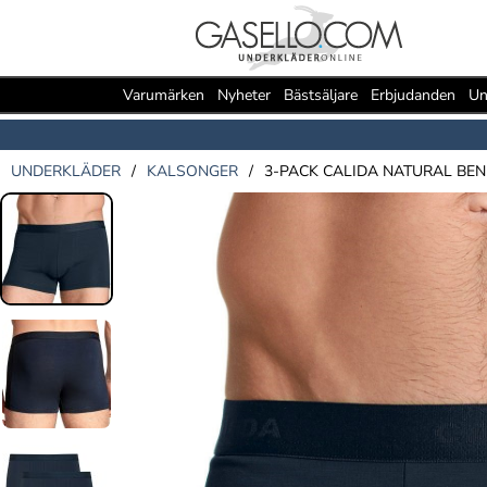
Varumärken
Nyheter
Bästsäljare
Erbjudanden
Un
UNDERKLÄDER
/
KALSONGER
/
3-PACK CALIDA NATURAL BEN