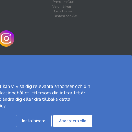
Premium Outlet
Varumärken
Black Friday
Hantera cookies
HANDLA TRYGGT
t kan vi visa dig relevanta annonser och din
atsinnehållet. Eftersom din integritet är
 ändra dig eller dra tillbaka detta
Kundomdöme på Prisjakt
icy
.
8,89/10
Läs våra omdömen»
Inställningar
Acceptera alla