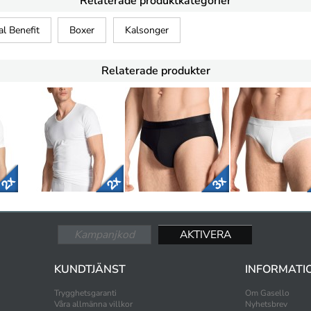
Relaterade produktkategorier
al Benefit
Boxer
Kalsonger
Relaterade produkter
KUNDTJÄNST
INFORMATI
Trygghetsgaranti
Om Gasello
Våra allmänna villkor
Nyhetsbrev