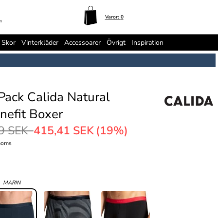
Varor:
0
n
Skor
Vinterkläder
Accessoarer
Övrigt
Inspiration
Pack Calida Natural
nefit Boxer
9 SEK
415,41 SEK
(19%)
moms
:
MARIN