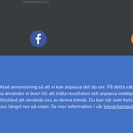
Integritetspolicy
BETALNINGSALTERNATIV
ktad annonsering så att vi kan anpassa det du ser. På detta sät
a använder vi även till att mäta resultaten och anpassa webbpl
t tillstånd att använda oss av denna teknik. Du kan när som helst
es längst ner på sidan. Se mer information i vår
Integritetspol
60 DAGARS ÖPPET KÖP