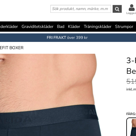
Logga i
derkläder
Graviditetskläder
Bad
Kläder
Träningskläder
Strumpor
FRI FRAKT
över 399 kr
EFIT BOXER
3-
Be
51
inkl.
FÄRG