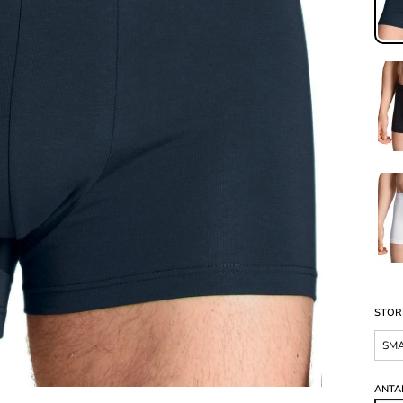
STOR
SM
ANTA