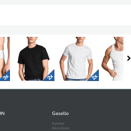
ON
Gasello
Nyheter
Bästsäljare