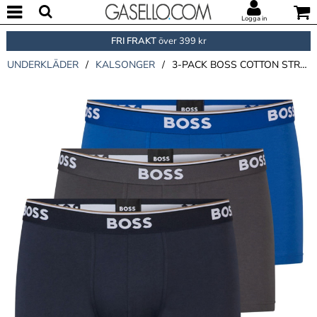
Logga in
FRI FRAKT
över 399 kr
UNDERKLÄDER
/
KALSONGER
/
3-PACK BOSS COTTON STRETCH TRUNKS