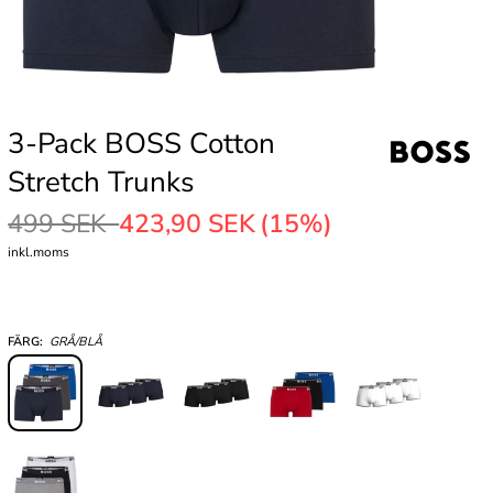
3-Pack BOSS Cotton
Stretch Trunks
499 SEK
423,90 SEK
(15%)
inkl.moms
FÄRG:
GRÅ/BLÅ