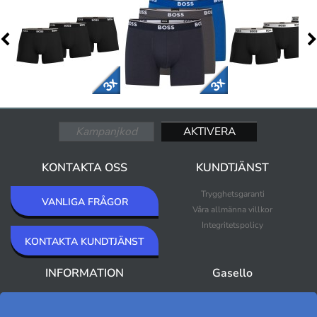
KONTAKTA OSS
KUNDTJÄNST
Trygghetsgaranti
VANLIGA FRÅGOR
Våra allmänna villkor
Integritetspolicy
KONTAKTA KUNDTJÄNST
INFORMATION
Gasello
Om Gasello
Nyheter
Nyhetsbrev
Bästsäljare