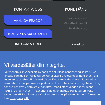
KONTAKTA OSS
KUNDTJÄNST
Trygghetsgaranti
VANLIGA FRÅGOR
Våra allmänna villkor
Integritetspolicy
KONTAKTA KUNDTJÄNST
INFORMATION
Gasello
Om Gasello
Nyheter
Nyhetsbrev
Bästsäljare
Premium Outlet
Vi värdesätter din integritet
Varumärken
Vår webplats använder sig av cookies och riktad annonsering så att vi kan
Black Friday
anpassa det du ser. På detta sätt kan vi visa dig relevanta annonser och din
Hantera cookies
internetupplevelse blir därmed bättre. Detta använder vi även till att mäta
resultaten och anpassa webbplatsinnehållet. Eftersom din integritet är viktig
för oss behöver vi veta om vi har ditt tillstånd att använda oss av denna
teknik. Du kan när som helst ändra dig eller dra tillbaka detta samtycke
genom att klicka på Hantera Cookies längst ner på sidan. Se mer information
i vår
Integritetspolicy
.