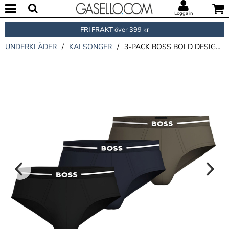
Logga in
FRI FRAKT
över 399 kr
UNDERKLÄDER
/
KALSONGER
/
3-PACK BOSS BOLD DESIGN HIP BRIEF