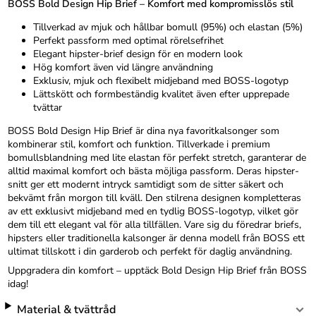
BOSS Bold Design Hip Brief – Komfort med kompromisslös stil
Tillverkad av mjuk och hållbar bomull (95%) och elastan (5%)
Perfekt passform med optimal rörelsefrihet
Elegant hipster-brief design för en modern look
Hög komfort även vid längre användning
Exklusiv, mjuk och flexibelt midjeband med BOSS-logotyp
Lättskött och formbeständig kvalitet även efter upprepade
tvättar
BOSS Bold Design Hip Brief är dina nya favoritkalsonger som
kombinerar stil, komfort och funktion. Tillverkade i premium
bomullsblandning med lite elastan för perfekt stretch, garanterar de
alltid maximal komfort och bästa möjliga passform. Deras hipster-
snitt ger ett modernt intryck samtidigt som de sitter säkert och
bekvämt från morgon till kväll. Den stilrena designen kompletteras
av ett exklusivt midjeband med en tydlig BOSS-logotyp, vilket gör
dem till ett elegant val för alla tillfällen. Vare sig du föredrar briefs,
hipsters eller traditionella kalsonger är denna modell från BOSS ett
ultimat tillskott i din garderob och perfekt för daglig användning.
Uppgradera din komfort – upptäck Bold Design Hip Brief från BOSS
idag!
Material & tvättråd