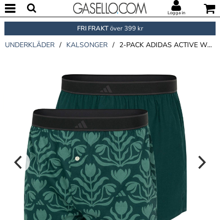
Logga in
FRI FRAKT
över 399 kr
UNDERKLÄDER
/
KALSONGER
/
2-PACK ADIDAS ACTIVE WOVEN BOXER