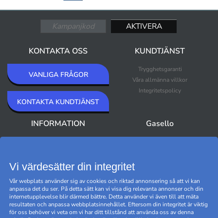
KONTAKTA OSS
KUNDTJÄNST
Trygghetsgaranti
VANLIGA FRÅGOR
Våra allmänna villkor
Integritetspolicy
KONTAKTA KUNDTJÄNST
INFORMATION
Gasello
Om Gasello
Nyheter
Nyhetsbrev
Bästsäljare
Premium Outlet
Vi värdesätter din integritet
Varumärken
Vår webplats använder sig av cookies och riktad annonsering så att vi kan
Black Friday
anpassa det du ser. På detta sätt kan vi visa dig relevanta annonser och din
Hantera cookies
internetupplevelse blir därmed bättre. Detta använder vi även till att mäta
resultaten och anpassa webbplatsinnehållet. Eftersom din integritet är viktig
för oss behöver vi veta om vi har ditt tillstånd att använda oss av denna