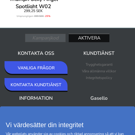
Spotlight W02
299,25 SEK
Ursprungligen
399 SEK
-25%
KONTAKTA OSS
KUNDTJÄNST
Trygghetsgaranti
VANLIGA FRÅGOR
Våra allmänna villkor
Integritetspolicy
KONTAKTA KUNDTJÄNST
INFORMATION
Gasello
Om Gasello
Nyheter
Nyhetsbrev
Bästsäljare
Premium Outlet
Vi värdesätter din integritet
Varumärken
Vår webplats använder sig av cookies och riktad annonsering så att vi kan