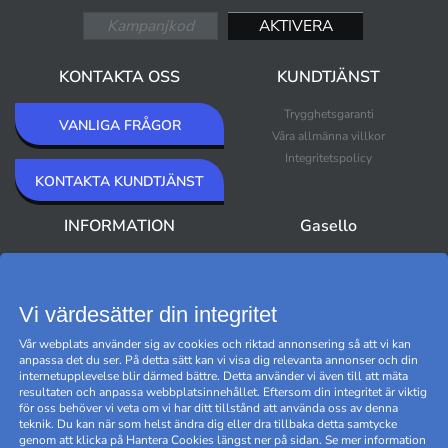
KONTAKTA OSS
KUNDTJÄNST
Trygghetsgaranti
VANLIGA FRÅGOR
Våra allmänna villkor
Integritetspolicy
KONTAKTA KUNDTJÄNST
INFORMATION
Gasello
Om Gasello
Nyheter
Nyhetsbrev
Bästsäljare
Premium Outlet
Vi värdesätter din integritet
Varumärken
Vår webplats använder sig av cookies och riktad annonsering så att vi kan
Black Friday
anpassa det du ser. På detta sätt kan vi visa dig relevanta annonser och din
Hantera cookies
internetupplevelse blir därmed bättre. Detta använder vi även till att mäta
resultaten och anpassa webbplatsinnehållet. Eftersom din integritet är viktig
för oss behöver vi veta om vi har ditt tillstånd att använda oss av denna
teknik. Du kan när som helst ändra dig eller dra tillbaka detta samtycke
genom att klicka på Hantera Cookies längst ner på sidan. Se mer information