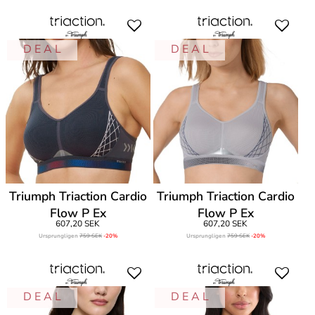
D E A L
D E A L
Triumph Triaction Cardio
Triumph Triaction Cardio
Flow P Ex
Flow P Ex
607,20 SEK
607,20 SEK
Ursprungligen
759 SEK
-20%
Ursprungligen
759 SEK
-20%
D E A L
D E A L