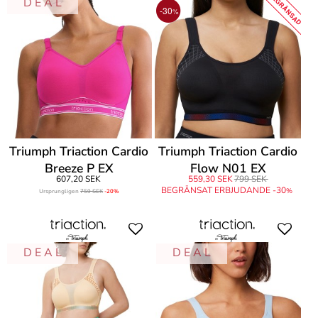
BEGRÄNSAD
D E A L
-30
%
Triumph Triaction Cardio
Triumph Triaction Cardio
Breeze P EX
Flow N01 EX
607,20 SEK
559,30 SEK
799 SEK
BEGRÄNSAT ERBJUDANDE -30
%
Ursprungligen
759 SEK
-20%
D E A L
D E A L