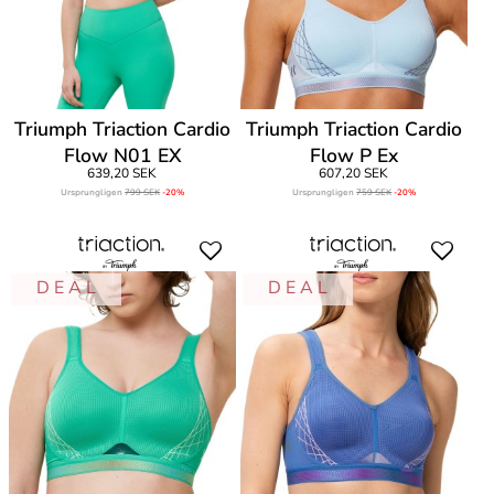
Triumph Triaction Cardio
Triumph Triaction Cardio
Flow N01 EX
Flow P Ex
639,20 SEK
607,20 SEK
Ursprungligen
799 SEK
-20%
Ursprungligen
759 SEK
-20%
D E A L
D E A L