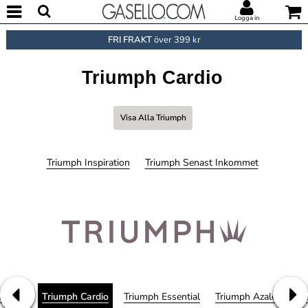
Logga in
FRI FRAKT
över 399 kr
Triumph Cardio
Visa Alla Triumph
Triumph Inspiration
Triumph Senast Inkommet
-Action
Triumph Cardio
Triumph Essential
Triumph Azalea Flora