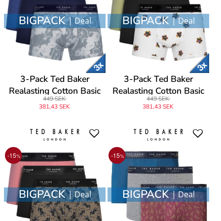
BIGPACK
BIGPACK
| Deal
| Deal
3-Pack Ted Baker
3-Pack Ted Baker
Realasting Cotton Basic
Realasting Cotton Basic
449 SEK
449 SEK
Trunks
Trunks
381,43 SEK
381,43 SEK
-15
-15
%
%
BIGPACK
BIGPACK
| Deal
| Deal