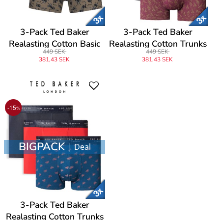
3-Pack Ted Baker
3-Pack Ted Baker
Realasting Cotton Basic
Realasting Cotton Trunks
449 SEK
449 SEK
Trunks
381,43 SEK
381,43 SEK
-15
%
BIGPACK
| Deal
3-Pack Ted Baker
Realasting Cotton Trunks