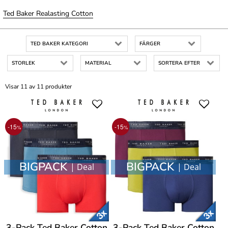
Ted Baker Realasting Cotton
TED BAKER KATEGORI
FÄRGER
STORLEK
MATERIAL
SORTERA EFTER
Visar 11 av 11 produkter
-15
-15
%
%
BIGPACK
BIGPACK
| Deal
| Deal
3-Pack Ted Baker Cotton
3-Pack Ted Baker Cotton