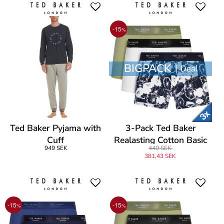
-15
%
BIGPACK
| Deal
Ted Baker Pyjama with
3-Pack Ted Baker
Cuff
Realasting Cotton Basic
949 SEK
449 SEK
Trunks
381,43 SEK
-15
-15
%
%