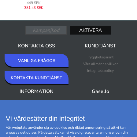
449 SEK
381,43 SEK
KONTAKTA OSS
KUNDTJÄNST
Trygghetsgaranti
VANLIGA FRÅGOR
Våra allmänna villkor
Integritetspolicy
KONTAKTA KUNDTJÄNST
INFORMATION
Gasello
Om Gasello
Nyheter
Nyhetsbrev
Bästsäljare
Premium Outlet
Vi värdesätter din integritet
Varumärken
Vår webplats använder sig av cookies och riktad annonsering så att vi kan
Black Friday
anpassa det du ser. På detta sätt kan vi visa dig relevanta annonser och din
Hantera cookies