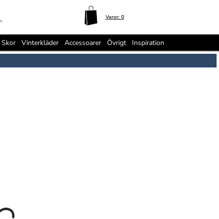
Varor:
0
n
Skor
Vinterkläder
Accessoarer
Övrigt
Inspiration