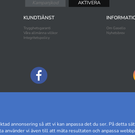
KUNDTJÄNST
INFORMATI
Trygghetsgaranti
Om Gasello
Våra allmänna villkor
Nyhetsbrev
Integritetspolicy
BETALNINGSALTERNATIV
ktad annonsering så att vi kan anpassa det du ser. På detta sät
a använder vi även till att mäta resultaten och anpassa webbpl