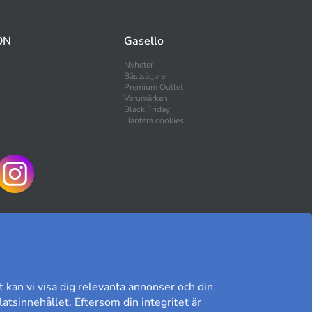
ON
Gasello
Nyheter
Bästsäljare
Premium Outlet
Varumärken
Black Friday
Hantera cookies
HANDLA TRYGGT
t kan vi visa dig relevanta annonser och din
atsinnehållet. Eftersom din integritet är