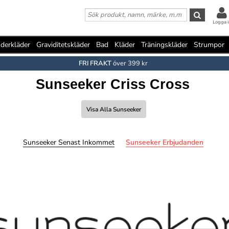
Logga i
derkläder
Graviditetskläder
Bad
Kläder
Träningskläder
Strumpor
FRI FRAKT
över 399 kr
Sunseeker Criss Cross
Visa Alla Sunseeker
Sunseeker Senast Inkommet
Sunseeker Erbjudanden