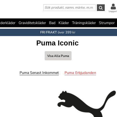
Logga i
derkläder
Graviditetskläder
Bad
Kläder
Träningskläder
Strumpor
FRI FRAKT
över 399 kr
Puma Iconic
Visa Alla Puma
Puma Senast Inkommet
Puma Erbjudanden