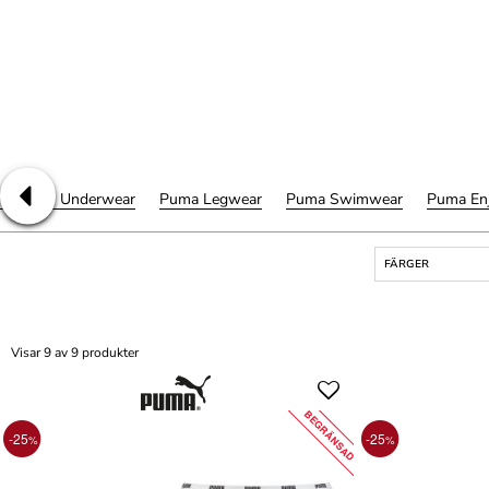
omen's Underwear
Puma Legwear
Puma Swimwear
Puma En
FÄRGER
Visar 9 av 9 produkter
BEGRÄNSAD
-25
-25
%
%