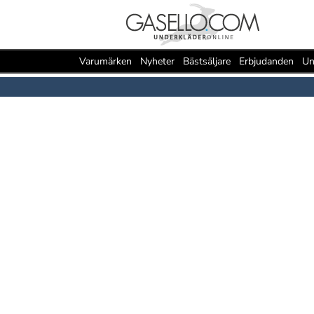
Varumärken
Nyheter
Bästsäljare
Erbjudanden
Un