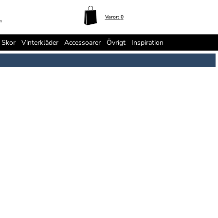
Varor:
0
n
Skor
Vinterkläder
Accessoarer
Övrigt
Inspiration