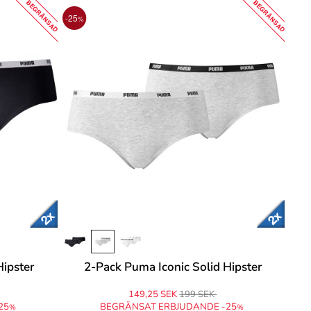
BEGRÄNSAD
BEGRÄNSAD
-25
%
Hipster
2-Pack Puma Iconic Solid Hipster
149,25 SEK
199 SEK
25
BEGRÄNSAT ERBJUDANDE -25
%
%