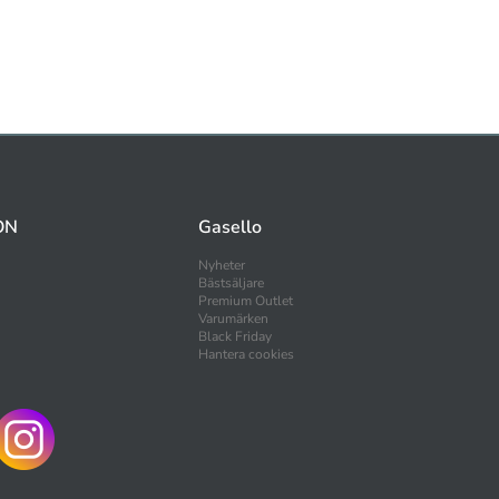
ON
Gasello
Nyheter
Bästsäljare
Premium Outlet
Varumärken
Black Friday
Hantera cookies