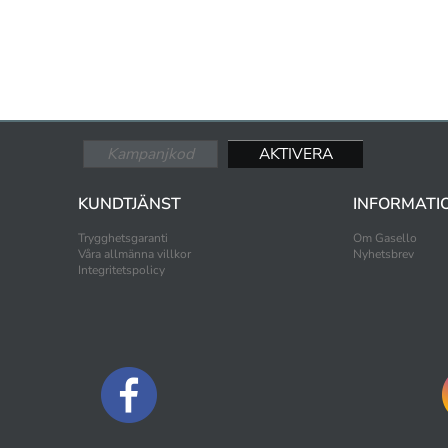
KUNDTJÄNST
INFORMATI
Trygghetsgaranti
Om Gasello
Våra allmänna villkor
Nyhetsbrev
Integritetspolicy