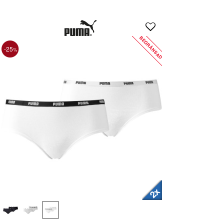
BEGRÄNSAD
-25
%