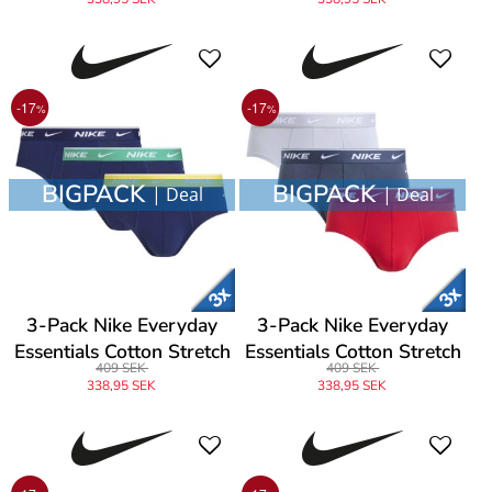
-17
-17
%
%
BIGPACK
BIGPACK
| Deal
| Deal
3-Pack Nike Everyday
3-Pack Nike Everyday
Essentials Cotton Stretch
Essentials Cotton Stretch
409 SEK
409 SEK
Hip Brief
Hip Brief
338,95 SEK
338,95 SEK