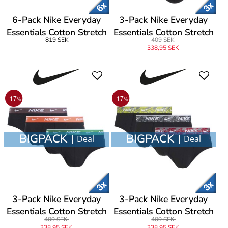
6-Pack Nike Everyday
3-Pack Nike Everyday
Essentials Cotton Stretch
Essentials Cotton Stretch
819 SEK
409 SEK
Hip Brief
Hip Brief
338,95 SEK
-17
-17
%
%
BIGPACK
BIGPACK
| Deal
| Deal
3-Pack Nike Everyday
3-Pack Nike Everyday
Essentials Cotton Stretch
Essentials Cotton Stretch
409 SEK
409 SEK
Hip Brief
Hip Brief
338,95 SEK
338,95 SEK