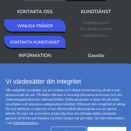
KONTAKTA OSS
KUNDTJÄNST
Trygghetsgaranti
VANLIGA FRÅGOR
Våra allmänna villkor
Integritetspolicy
KONTAKTA KUNDTJÄNST
INFORMATION
Gasello
Om Gasello
Nyheter
Nyhetsbrev
Bästsäljare
Premium Outlet
Vi värdesätter din integritet
Varumärken
Vår webplats använder sig av cookies och riktad annonsering så att vi kan
Black Friday
anpassa det du ser. På detta sätt kan vi visa dig relevanta annonser och din
Hantera cookies
internetupplevelse blir därmed bättre. Detta använder vi även till att mäta
resultaten och anpassa webbplatsinnehållet. Eftersom din integritet är viktig
för oss behöver vi veta om vi har ditt tillstånd att använda oss av denna
teknik. Du kan när som helst ändra dig eller dra tillbaka detta samtycke
genom att klicka på Hantera Cookies längst ner på sidan. Se mer information
i vår
Integritetspolicy
.