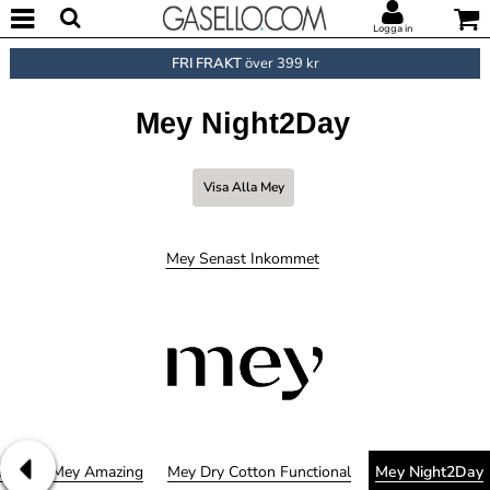
Logga in
FRI FRAKT
över 399 kr
Mey Night2Day
Visa Alla Mey
Mey Senast Inkommet
ious
Mey Amazing
Mey Dry Cotton Functional
Mey Night2Day