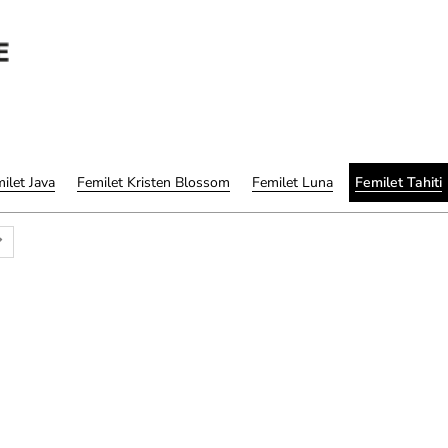
ilet Java
Femilet Kristen Blossom
Femilet Luna
Femilet Tahiti