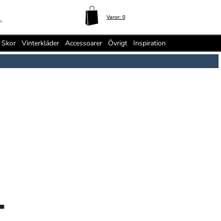
Varor:
0
n
Skor
Vinterkläder
Accessoarer
Övrigt
Inspiration