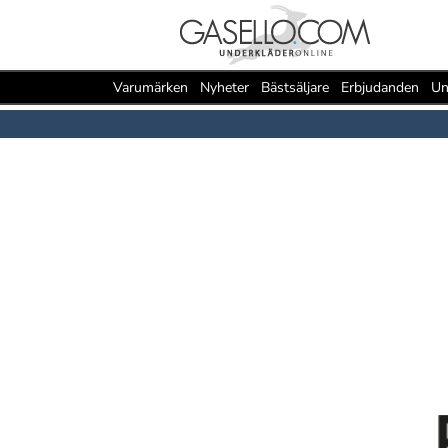
Varumärken
Nyheter
Bästsäljare
Erbjudanden
Un