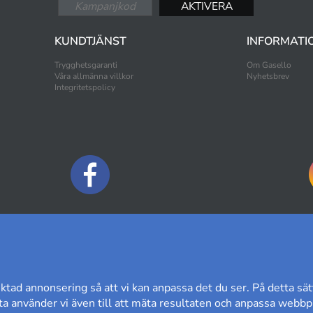
KUNDTJÄNST
INFORMATI
Trygghetsgaranti
Om Gasello
Våra allmänna villkor
Nyhetsbrev
Integritetspolicy
BETALNINGSALTERNATIV
ktad annonsering så att vi kan anpassa det du ser. På detta sät
a använder vi även till att mäta resultaten och anpassa webbpl