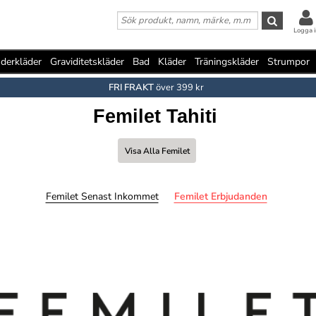
Logga i
derkläder
Graviditetskläder
Bad
Kläder
Träningskläder
Strumpor
FRI FRAKT
över 399 kr
Femilet Tahiti
Visa Alla Femilet
Femilet Senast Inkommet
Femilet Erbjudanden