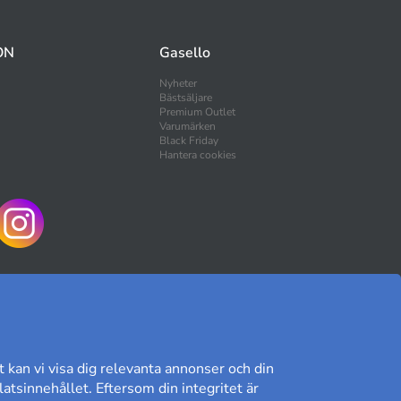
ON
Gasello
Nyheter
Bästsäljare
Premium Outlet
Varumärken
Black Friday
Hantera cookies
HANDLA TRYGGT
t kan vi visa dig relevanta annonser och din
atsinnehållet. Eftersom din integritet är