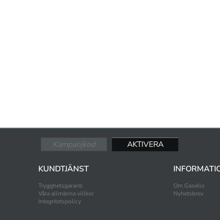
KUNDTJÄNST
INFORMATI
Trygghetsgaranti
Om Gasello
Våra allmänna villkor
Nyhetsbrev
Integritetspolicy