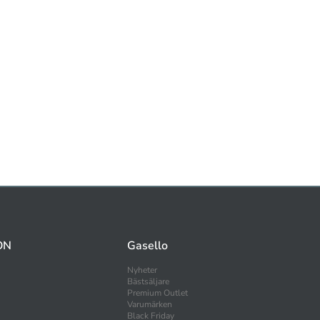
ON
Gasello
Nyheter
Bästsäljare
Premium Outlet
Varumärken
Black Friday