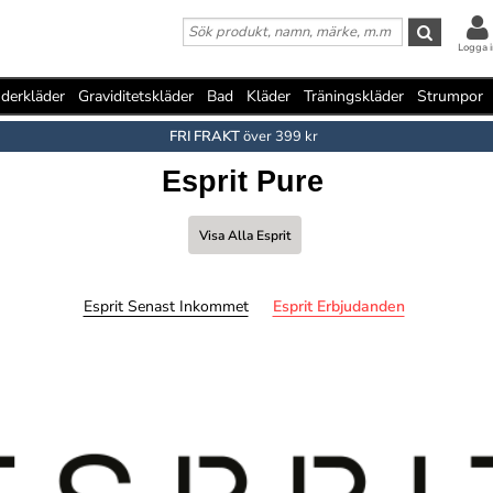
Logga i
derkläder
Graviditetskläder
Bad
Kläder
Träningskläder
Strumpor
FRI FRAKT
över 399 kr
Esprit Pure
Visa Alla Esprit
Esprit Senast Inkommet
Esprit Erbjudanden