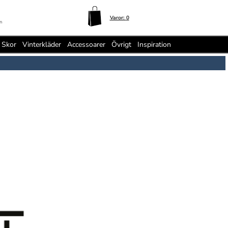
Varor:
0
n
Skor
Vinterkläder
Accessoarer
Övrigt
Inspiration