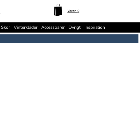
Varor:
0
n
Skor
Vinterkläder
Accessoarer
Övrigt
Inspiration