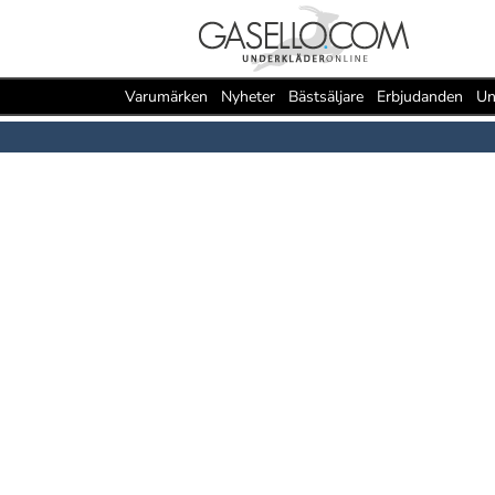
Varumärken
Nyheter
Bästsäljare
Erbjudanden
Un