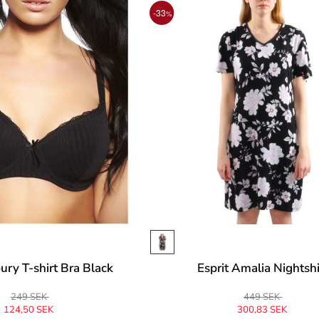
-33
%
bury T-shirt Bra Black
Esprit Amalia Nightshi
249 SEK
449 SEK
124,50 SEK
300,83 SEK