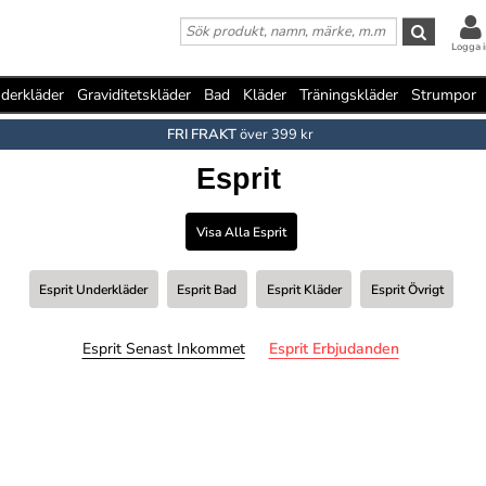
Logga i
derkläder
Graviditetskläder
Bad
Kläder
Träningskläder
Strumpor
FRI FRAKT
över 399 kr
Esprit
Visa Alla Esprit
Esprit Underkläder
Esprit Bad
Esprit Kläder
Esprit Övrigt
Esprit Senast Inkommet
Esprit Erbjudanden