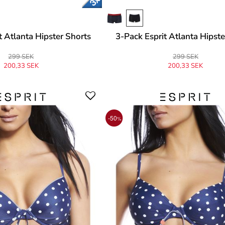
t Atlanta Hipster Shorts
3-Pack Esprit Atlanta Hipste
299 SEK
299 SEK
200,33 SEK
200,33 SEK
prungligen
299 SEK
-33%
Ursprungligen
299 SEK
-33%
-50
%