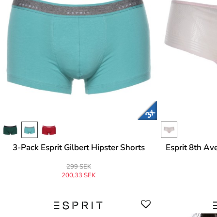
3-Pack Esprit Gilbert Hipster Shorts
Esprit 8th Av
299 SEK
200,33 SEK
Ursprungligen
299 SEK
-33%