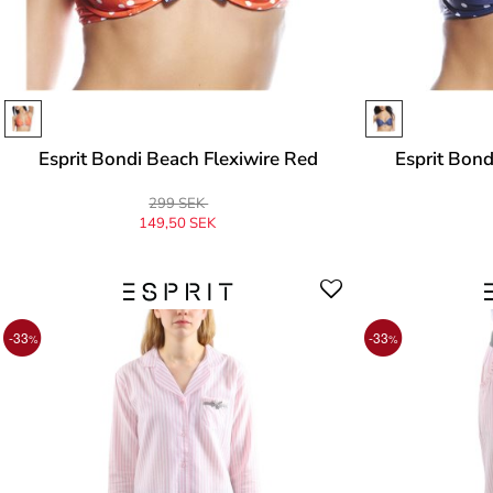
Esprit Bondi Beach Flexiwire Red
Esprit Bon
299 SEK
149,50 SEK
-33
-33
%
%