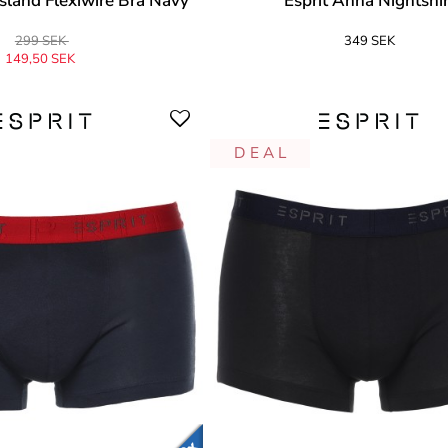
Island Flexiwire Bra Navy
Esprit Anna Nightshir
299 SEK
349 SEK
149,50 SEK
D E A L