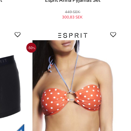
t
Esprit Anna Pyjamas Set
449 SEK
300,83 SEK
-50
%