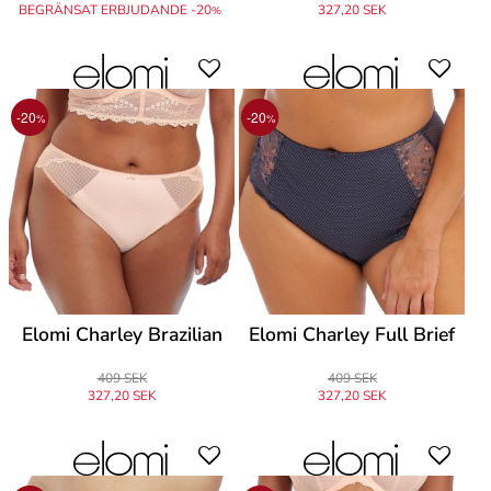
BEGRÄNSAT ERBJUDANDE -20
327,20 SEK
%
-20
-20
%
%
Elomi Charley Brazilian
Elomi Charley Full Brief
409 SEK
409 SEK
327,20 SEK
327,20 SEK