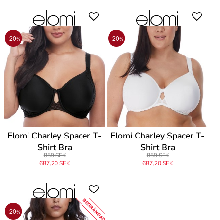
-20
-20
%
%
Elomi Charley Spacer T-
Elomi Charley Spacer T-
Shirt Bra
Shirt Bra
859 SEK
859 SEK
687,20 SEK
687,20 SEK
BEGRÄNSAD
-20
%