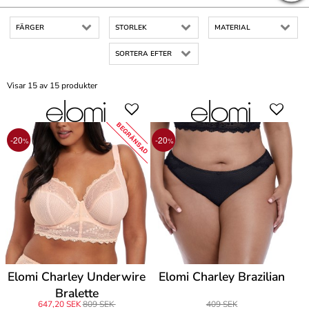
FÄRGER
STORLEK
MATERIAL
SORTERA EFTER
Visar 15 av 15 produkter
BEGRÄNSAD
-20
-20
%
%
Elomi Charley Underwire
Elomi Charley Brazilian
Bralette
647,20 SEK
809 SEK
409 SEK