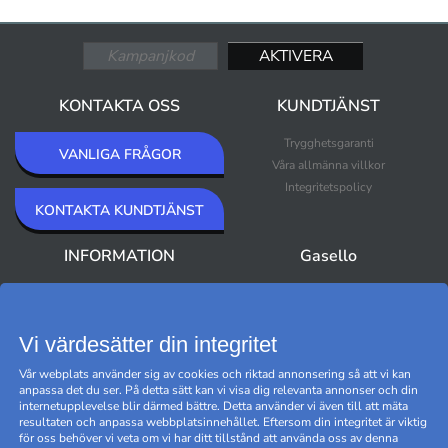
KONTAKTA OSS
KUNDTJÄNST
Trygghetsgaranti
VANLIGA FRÅGOR
Våra allmänna villkor
Integritetspolicy
KONTAKTA KUNDTJÄNST
INFORMATION
Gasello
Om Gasello
Nyheter
Nyhetsbrev
Bästsäljare
Premium Outlet
Vi värdesätter din integritet
Varumärken
Vår webplats använder sig av cookies och riktad annonsering så att vi kan
Black Friday
anpassa det du ser. På detta sätt kan vi visa dig relevanta annonser och din
Hantera cookies
internetupplevelse blir därmed bättre. Detta använder vi även till att mäta
resultaten och anpassa webbplatsinnehållet. Eftersom din integritet är viktig
för oss behöver vi veta om vi har ditt tillstånd att använda oss av denna