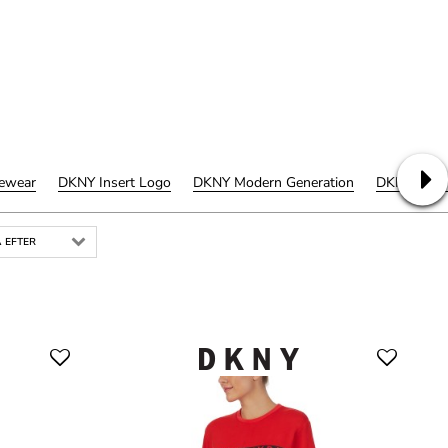
ewear
DKNY Insert Logo
DKNY Modern Generation
DKNY New 
 EFTER