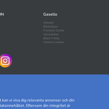
ON
Gasello
Nyheter
Bästsäljare
Premium Outlet
Varumärken
Black Friday
Hantera cookies
HANDLA TRYGGT
t kan vi visa dig relevanta annonser och din
atsinnehållet. Eftersom din integritet är