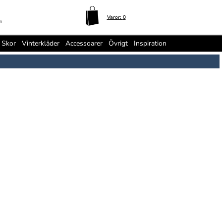
Varor:
0
n
Skor
Vinterkläder
Accessoarer
Övrigt
Inspiration