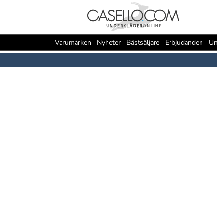
Varumärken
Nyheter
Bästsäljare
Erbjudanden
Un