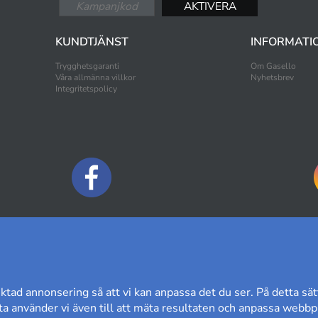
KUNDTJÄNST
INFORMATI
Trygghetsgaranti
Om Gasello
Våra allmänna villkor
Nyhetsbrev
Integritetspolicy
BETALNINGSALTERNATIV
ktad annonsering så att vi kan anpassa det du ser. På detta sät
a använder vi även till att mäta resultaten och anpassa webbpl