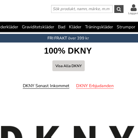
Logga i
derkläder
Graviditetskläder
Bad
Kläder
Träningskläder
Strumpor
FRI FRAKT
över 399 kr
100% DKNY
Visa Alla DKNY
DKNY Senast Inkommet
DKNY Erbjudanden