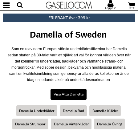
Logga in
FRI FRAKT
över 399 kr
Damella of Sweden
Som en utav norra Europas största underklädestillverkar har Damella
sedan starten på 30-talet varit ett självklart val för kvinnor världen över när
det kommer till underkläder, badkläder och värmande strand- och
morgonrockar. Med sober design, bekväma och högklassiga material
samt en kvalitetsinriktning som genomsyrar alla deras kollektioner är de
idag en ledande aktör på underklädesmarknaden.
Visa Alla Damella
Damella Underkläder
Damella Bad
Damella Kläder
Damella Strumpor
Damella Vinterkläder
Damella Övrigt