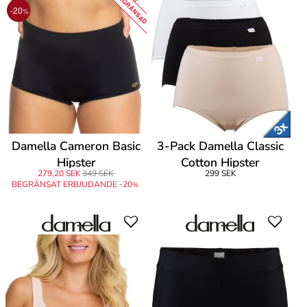
BEGRÄNSAD
-20
%
Damella Cameron Basic
3-Pack Damella Classic
Hipster
Cotton Hipster
279,20 SEK
349 SEK
299 SEK
BEGRÄNSAT ERBJUDANDE -20
%