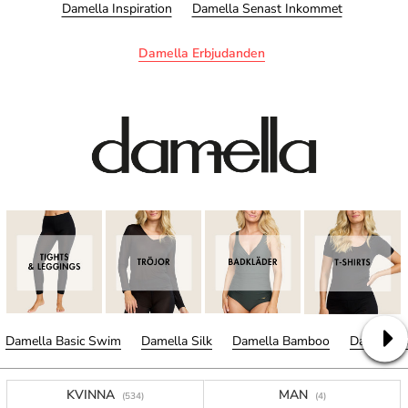
Damella Inspiration
Damella Senast Inkommet
Damella Erbjudanden
Damella Basic Swim
Damella Silk
Damella Bamboo
Damella C
KVINNA
MAN
(534)
(4)