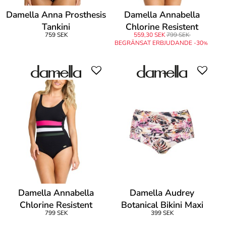
Damella Anna Prosthesis
Damella Annabella
Tankini
Chlorine Resistent
759 SEK
559,30 SEK
799 SEK
Swimsuit
BEGRÄNSAT ERBJUDANDE -30
%
Damella Annabella
Damella Audrey
Chlorine Resistent
Botanical Bikini Maxi
799 SEK
399 SEK
Swimsuit
Brief