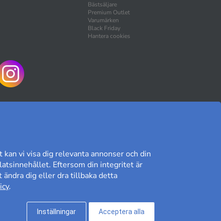
Bästsäljare
Premium Outlet
Varumärken
Black Friday
Hantera cookies
HANDLA TRYGGT
t kan vi visa dig relevanta annonser och din
atsinnehållet. Eftersom din integritet är
 ändra dig eller dra tillbaka detta
Kundomdöme på Prisjakt
icy
.
8,89/10
Läs våra omdömen»
Inställningar
Acceptera alla