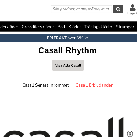
Logga i
derkläder
Graviditetskläder
Bad
Kläder
Träningskläder
Strumpor
FRI FRAKT
över 399 kr
Casall Rhythm
Visa Alla Casall
Casall Senast Inkommet
Casall Erbjudanden