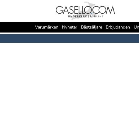
Varumärken
Nyheter
Bästsäljare
Erbjudanden
Un