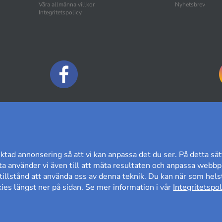
Våra allmänna villkor
Nyhetsbrev
Integritetspolicy
BETALNINGSALTERNATIV
ktad annonsering så att vi kan anpassa det du ser. På detta sät
a använder vi även till att mäta resultaten och anpassa webbpl
t tillstånd att använda oss av denna teknik. Du kan när som helst
es längst ner på sidan. Se mer information i vår
Integritetspol
60 DAGARS ÖPPET KÖP