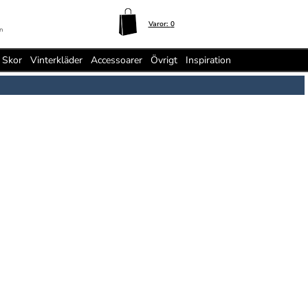
Varor:
0
n
Skor
Vinterkläder
Accessoarer
Övrigt
Inspiration