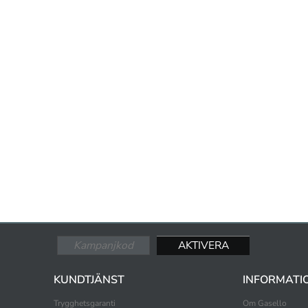
KUNDTJÄNST
INFORMATI
Trygghetsgaranti
Om Gasello