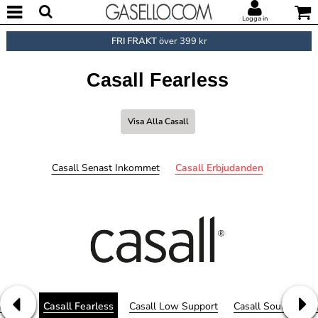
Logga in
FRI FRAKT
över 399 kr
Casall Fearless
Visa Alla Casall
Casall Senast Inkommet
Casall Erbjudanden
l Body
Casall Fearless
Casall Low Support
Casall Soul
Casa