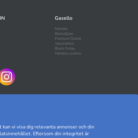
ON
Gasello
Nyheter
Bästsäljare
Premium Outlet
Varumärken
Black Friday
Hantera cookies
HANDLA TRYGGT
t kan vi visa dig relevanta annonser och din
atsinnehållet. Eftersom din integritet är