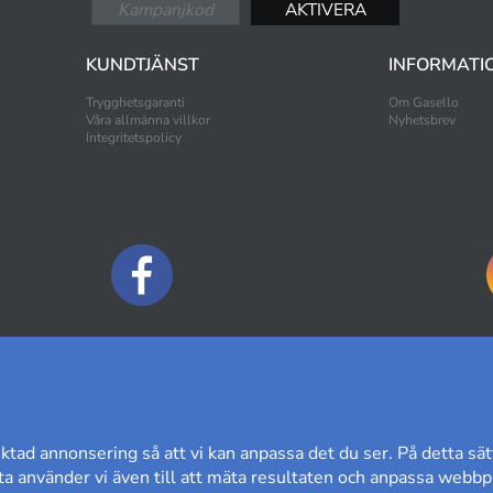
KUNDTJÄNST
INFORMATI
Trygghetsgaranti
Om Gasello
Våra allmänna villkor
Nyhetsbrev
Integritetspolicy
BETALNINGSALTERNATIV
ktad annonsering så att vi kan anpassa det du ser. På detta sät
a använder vi även till att mäta resultaten och anpassa webbpl