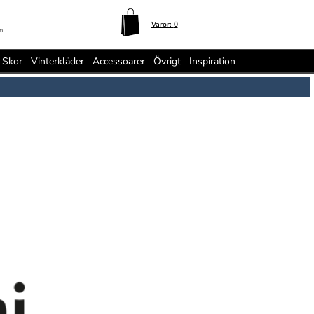
Varor:
0
n
Skor
Vinterkläder
Accessoarer
Övrigt
Inspiration