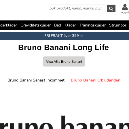
Logga i
derkläder
Graviditetskläder
Bad
Kläder
Träningskläder
Strumpor
FRI FRAKT
över 399 kr
Bruno Banani Long Life
Visa Alla Bruno Banani
Bruno Banani Senast Inkommet
Bruno Banani Erbjudanden