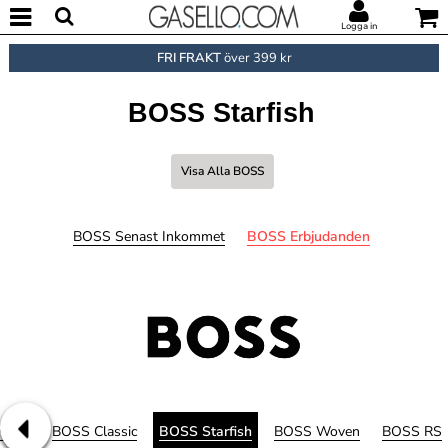
Logga in
FRI FRAKT
över 399 kr
BOSS Starfish
Visa Alla BOSS
BOSS Senast Inkommet
BOSS Erbjudanden
wear
BOSS Classic
BOSS Starfish
BOSS Woven
BOSS RS