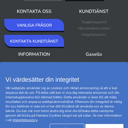
KONTAKTA OSS
KUNDTJÄNST
Trygghetsgaranti
VANLIGA FRÅGOR
Våra allmänna villkor
Integritetspolicy
KONTAKTA KUNDTJÄNST
INFORMATION
Gasello
Om Gasello
Nyheter
Nyhetsbrev
Bästsäljare
Premium Outlet
Vi värdesätter din integritet
Varumärken
Vår webplats använder sig av cookies och riktad annonsering så att vi kan
Black Friday
anpassa det du ser. På detta sätt kan vi visa dig relevanta annonser och din
Hantera cookies
internetupplevelse blir därmed bättre. Detta använder vi även till att mäta
resultaten och anpassa webbplatsinnehållet. Eftersom din integritet är viktig
för oss behöver vi veta om vi har ditt tillstånd att använda oss av denna
teknik. Du kan när som helst ändra dig eller dra tillbaka detta samtycke
genom att klicka på Hantera Cookies längst ner på sidan. Se mer information
i vår
Integritetspolicy
.